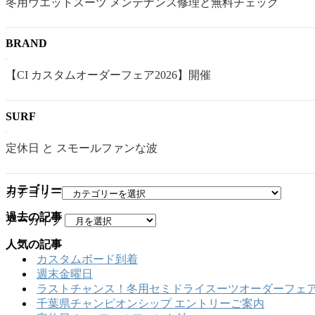
冬用ウエットスーツ メンテナンス修理と無料チェック
BRAND
【CI カスタムオーダーフェア2026】開催
SURF
定休日 と スモールファンな波
カテゴリー
カテゴリー
過去の記事
アーカイブ
人気の記事
カスタムボード到着
週末金曜日
ラストチャンス！冬用セミドライスーツオーダーフェア
千葉県チャンピオンシップ エントリーご案内