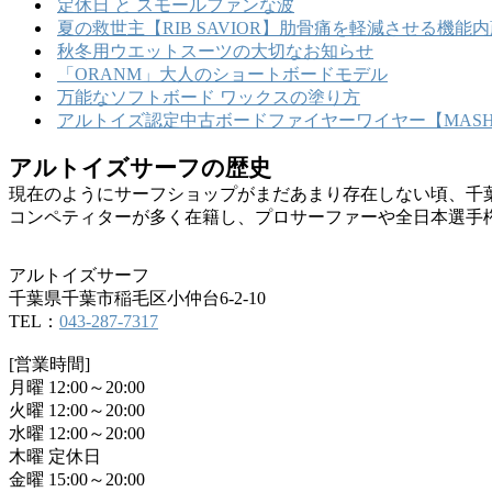
定休日 と スモールファンな波
夏の救世主【RIB SAVIOR】肋骨痛を軽減させる機
秋冬用ウエットスーツの大切なお知らせ
「ORANM」大人のショートボードモデル
万能なソフトボード ワックスの塗り方
アルトイズ認定中古ボードファイヤーワイヤー【MASHU
アルトイズサーフの歴史
現在のようにサーフショップがまだあまり存在しない頃、千
コンペティターが多く在籍し、プロサーファーや全日本選手
アルトイズサーフ
千葉県千葉市稲毛区小仲台6-2-10
TEL：
043-287-7317
[営業時間]
月曜 12:00～20:00
火曜 12:00～20:00
水曜 12:00～20:00
木曜 定休日
金曜 15:00～20:00