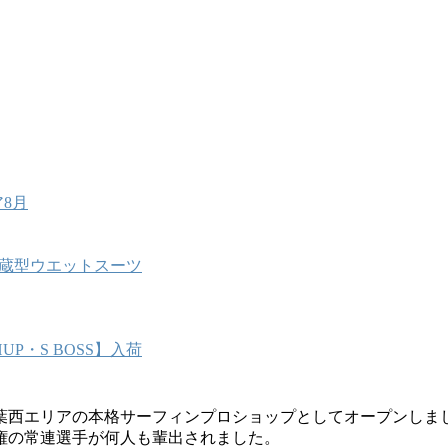
8月
能内蔵型ウエットスーツ
P・S BOSS】入荷
葉西エリアの本格サーフィンプロショップとしてオープンしま
権の常連選手が何人も輩出されました。