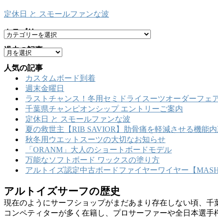
定休日 と スモールファンな波
カテゴリー
カ
テ
過去の記事
ア
ゴ
ー
リ
人気の記事
カ
ー
カスタムボード到着
イ
週末金曜日
ブ
ラストチャンス！冬用セミドライスーツオーダーフェア
千葉県チャンピオンシップ エントリーご案内
定休日 と スモールファンな波
夏の救世主【RIB SAVIOR】肋骨痛を軽減させる機
秋冬用ウエットスーツの大切なお知らせ
「ORANM」大人のショートボードモデル
万能なソフトボード ワックスの塗り方
アルトイズ認定中古ボードファイヤーワイヤー【MASHU
アルトイズサーフの歴史
現在のようにサーフショップがまだあまり存在しない頃、千
コンペティターが多く在籍し、プロサーファーや全日本選手