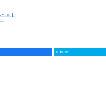
NNY HIP】
・・
twitter