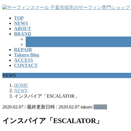
コ
ナ
ン
ビ
TOP
テ
ゲ
NEWS
ン
ー
ABOUT
ツ
シ
BRAND
へ
ョ
SURFBOARD
ス
ン
WETSUITS
REPAIR
キ
に
Takuro Blog
ッ
移
ACCESS
プ
動
CONTACT
NEWS
HOME
NEWS
インスパイア「ESCALATOR」
2020.02.07
/ 最終更新日時 :
2020.02.07
takuro
NEWS
インスパイア「ESCALATOR」