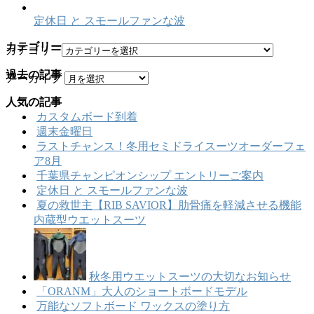
定休日 と スモールファンな波
カテゴリー
カテゴリー
過去の記事
アーカイブ
人気の記事
カスタムボード到着
週末金曜日
ラストチャンス！冬用セミドライスーツオーダーフェ
ア8月
千葉県チャンピオンシップ エントリーご案内
定休日 と スモールファンな波
夏の救世主【RIB SAVIOR】肋骨痛を軽減させる機能
内蔵型ウエットスーツ
秋冬用ウエットスーツの大切なお知らせ
「ORANM」大人のショートボードモデル
万能なソフトボード ワックスの塗り方