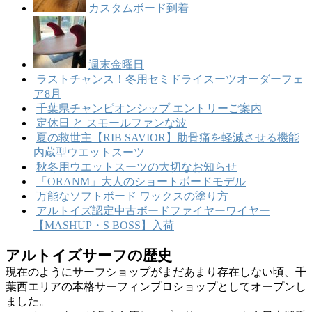
カスタムボード到着
週末金曜日
ラストチャンス！冬用セミドライスーツオーダーフェ
ア8月
千葉県チャンピオンシップ エントリーご案内
定休日 と スモールファンな波
夏の救世主【RIB SAVIOR】肋骨痛を軽減させる機能
内蔵型ウエットスーツ
秋冬用ウエットスーツの大切なお知らせ
「ORANM」大人のショートボードモデル
万能なソフトボード ワックスの塗り方
アルトイズ認定中古ボードファイヤーワイヤー
【MASHUP・S BOSS】入荷
アルトイズサーフの歴史
現在のようにサーフショップがまだあまり存在しない頃、千
葉西エリアの本格サーフィンプロショップとしてオープンし
ました。