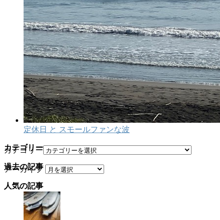
定休日 と スモールファンな波
カテゴリー
カテゴリー
過去の記事
アーカイブ
人気の記事