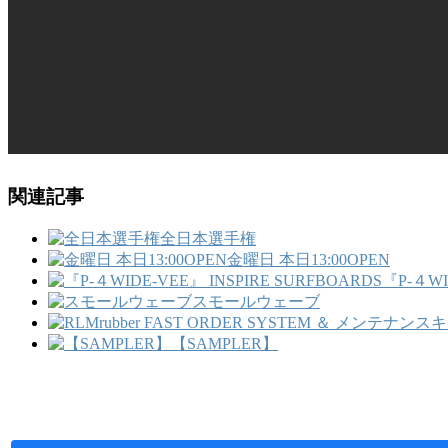
関連記事
全日本選手権
金曜日 本日13:00OPEN
『P-４WI
スモールウェーブ
【SAMPLER】