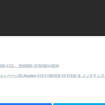
DE-VEE』 INSPIRE SURFBOARDS
RLMrubber FAST ORDER SYSTEM ＆ メンテ