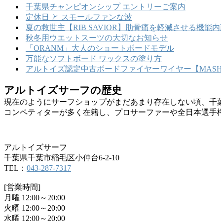
千葉県チャンピオンシップ エントリーご案内
定休日 と スモールファンな波
夏の救世主【RIB SAVIOR】肋骨痛を軽減させる機
秋冬用ウエットスーツの大切なお知らせ
「ORANM」大人のショートボードモデル
万能なソフトボード ワックスの塗り方
アルトイズ認定中古ボードファイヤーワイヤー【MASHU
アルトイズサーフの歴史
現在のようにサーフショップがまだあまり存在しない頃、千
コンペティターが多く在籍し、プロサーファーや全日本選手
アルトイズサーフ
千葉県千葉市稲毛区小仲台6-2-10
TEL：
043-287-7317
[営業時間]
月曜 12:00～20:00
火曜 12:00～20:00
水曜 12:00～20:00