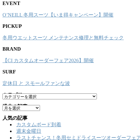
EVENT
O’NEILL 冬用スーツ【いま得キャンペーン】開催
PICKUP
冬用ウエットスーツ メンテナンス修理と無料チェック
BRAND
【CI カスタムオーダーフェア2026】開催
SURF
定休日 と スモールファンな波
カテゴリー
カ
テ
過去の記事
ア
ゴ
ー
リ
人気の記事
カ
ー
カスタムボード到着
イ
週末金曜日
ブ
ラストチャンス！冬用セミドライスーツオーダーフェア