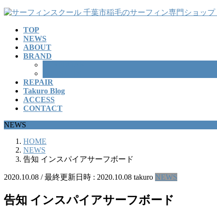
コ
ナ
ン
ビ
TOP
テ
ゲ
NEWS
ン
ー
ABOUT
ツ
シ
BRAND
へ
ョ
SURFBOARD
ス
ン
WETSUITS
REPAIR
キ
に
Takuro Blog
ッ
移
ACCESS
プ
動
CONTACT
NEWS
HOME
NEWS
告知 インスパイアサーフボード
2020.10.08
/ 最終更新日時 :
2020.10.08
takuro
NEWS
告知 インスパイアサーフボード