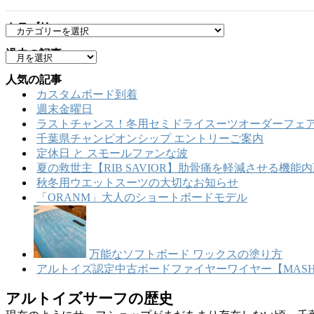
カテゴリー
カ
テ
過去の記事
ア
ゴ
ー
リ
人気の記事
カ
ー
カスタムボード到着
イ
週末金曜日
ブ
ラストチャンス！冬用セミドライスーツオーダーフェア
千葉県チャンピオンシップ エントリーご案内
定休日 と スモールファンな波
夏の救世主【RIB SAVIOR】肋骨痛を軽減させる機
秋冬用ウエットスーツの大切なお知らせ
「ORANM」大人のショートボードモデル
万能なソフトボード ワックスの塗り方
アルトイズ認定中古ボードファイヤーワイヤー【MASHU
アルトイズサーフの歴史