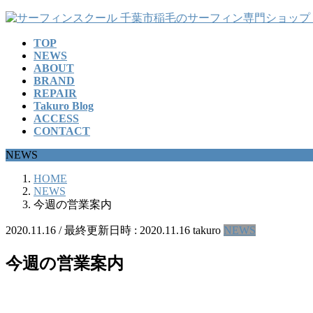
コ
ナ
ン
ビ
TOP
テ
ゲ
NEWS
ン
ー
ABOUT
ツ
シ
BRAND
へ
ョ
REPAIR
ス
ン
Takuro Blog
ACCESS
キ
に
CONTACT
ッ
移
プ
動
NEWS
HOME
NEWS
今週の営業案内
2020.11.16
/ 最終更新日時 :
2020.11.16
takuro
NEWS
今週の営業案内