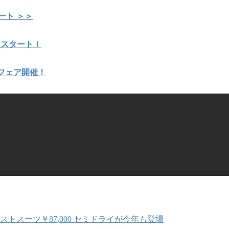
ート ＞＞
】スタート！
ーフェア開催！
ストスーツ￥87,000 セミドライが今年も登場