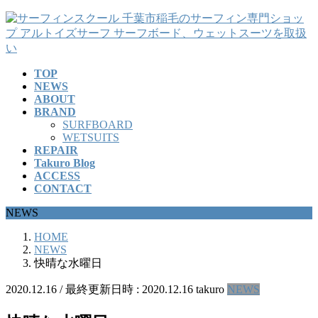
コ
ナ
ン
ビ
テ
ゲ
ン
ー
TOP
ツ
シ
NEWS
へ
ョ
ABOUT
ス
ン
BRAND
キ
に
SURFBOARD
ッ
移
WETSUITS
REPAIR
プ
動
Takuro Blog
ACCESS
CONTACT
NEWS
HOME
NEWS
快晴な水曜日
2020.12.16
/ 最終更新日時 :
2020.12.16
takuro
NEWS