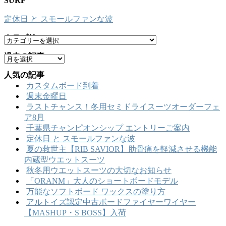
SURF
定休日 と スモールファンな波
カテゴリー
カ
テ
過去の記事
ア
ゴ
ー
リ
人気の記事
カ
ー
カスタムボード到着
イ
週末金曜日
ブ
ラストチャンス！冬用セミドライスーツオーダーフェ
ア8月
千葉県チャンピオンシップ エントリーご案内
定休日 と スモールファンな波
夏の救世主【RIB SAVIOR】肋骨痛を軽減させる機能
内蔵型ウエットスーツ
秋冬用ウエットスーツの大切なお知らせ
「ORANM」大人のショートボードモデル
万能なソフトボード ワックスの塗り方
アルトイズ認定中古ボードファイヤーワイヤー
【MASHUP・S BOSS】入荷