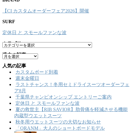
【CI カスタムオーダーフェア2026】開催
SURF
定休日 と スモールファンな波
カテゴリー
カ
テ
過去の記事
ア
ゴ
ー
リ
人気の記事
カ
ー
カスタムボード到着
イ
週末金曜日
ブ
ラストチャンス！冬用セミドライスーツオーダーフェ
ア8月
千葉県チャンピオンシップ エントリーご案内
定休日 と スモールファンな波
夏の救世主【RIB SAVIOR】肋骨痛を軽減させる機能
内蔵型ウエットスーツ
秋冬用ウエットスーツの大切なお知らせ
「ORANM」大人のショートボードモデル