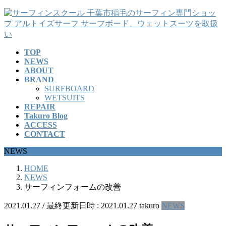
コ
ナ
ン
ビ
テ
ゲ
ン
ー
TOP
ツ
シ
NEWS
へ
ョ
ABOUT
ス
ン
BRAND
キ
に
SURFBOARD
ッ
移
WETSUITS
REPAIR
プ
動
Takuro Blog
ACCESS
CONTACT
NEWS
HOME
NEWS
サーフィンフォームの改善
2021.01.27
/ 最終更新日時 :
2021.01.27
takuro
NEWS