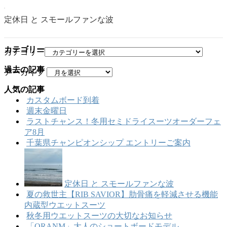
定休日 と スモールファンな波
カテゴリー
カテゴリー
過去の記事
アーカイブ
人気の記事
カスタムボード到着
週末金曜日
ラストチャンス！冬用セミドライスーツオーダーフェ
ア8月
千葉県チャンピオンシップ エントリーご案内
定休日 と スモールファンな波
夏の救世主【RIB SAVIOR】肋骨痛を軽減させる機能
内蔵型ウエットスーツ
秋冬用ウエットスーツの大切なお知らせ
「ORANM」大人のショートボードモデル