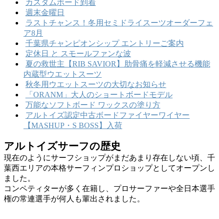
カスタムボード到着
週末金曜日
ラストチャンス！冬用セミドライスーツオーダーフェ
ア8月
千葉県チャンピオンシップ エントリーご案内
定休日 と スモールファンな波
夏の救世主【RIB SAVIOR】肋骨痛を軽減させる機能
内蔵型ウエットスーツ
秋冬用ウエットスーツの大切なお知らせ
「ORANM」大人のショートボードモデル
万能なソフトボード ワックスの塗り方
アルトイズ認定中古ボードファイヤーワイヤー
【MASHUP・S BOSS】入荷
アルトイズサーフの歴史
現在のようにサーフショップがまだあまり存在しない頃、千
葉西エリアの本格サーフィンプロショップとしてオープンし
ました。
コンペティターが多く在籍し、プロサーファーや全日本選手
権の常連選手が何人も輩出されました。