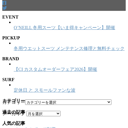
EVENT
O’NEILL 冬用スーツ【いま得キャンペーン】開催
PICKUP
冬用ウエットスーツ メンテナンス修理と無料チェック
BRAND
【CI カスタムオーダーフェア2026】開催
SURF
定休日 と スモールファンな波
カテゴリー
カテゴリー
過去の記事
アーカイブ
人気の記事