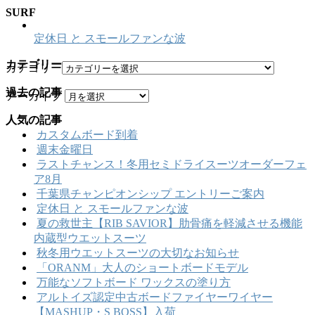
SURF
定休日 と スモールファンな波
カテゴリー
カテゴリー
過去の記事
アーカイブ
人気の記事
カスタムボード到着
週末金曜日
ラストチャンス！冬用セミドライスーツオーダーフェ
ア8月
千葉県チャンピオンシップ エントリーご案内
定休日 と スモールファンな波
夏の救世主【RIB SAVIOR】肋骨痛を軽減させる機能
内蔵型ウエットスーツ
秋冬用ウエットスーツの大切なお知らせ
「ORANM」大人のショートボードモデル
万能なソフトボード ワックスの塗り方
アルトイズ認定中古ボードファイヤーワイヤー
【MASHUP・S BOSS】入荷