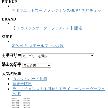
PICKUP
冬用ウエットスーツ メンテナンス修理と無料チェック
BRAND
【CI カスタムオーダーフェア2026】開催
SURF
定休日 と スモールファンな波
カテゴリー
カテゴリー
過去の記事
アーカイブ
人気の記事
カスタムボード到着
週末金曜日
ラストチャンス！冬用セミドライスーツオーダーフェ
ア8月