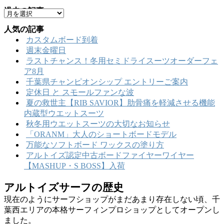
テ
過去の記事
ア
ゴ
ー
リ
人気の記事
カ
ー
カスタムボード到着
イ
週末金曜日
ブ
ラストチャンス！冬用セミドライスーツオーダーフェ
ア8月
千葉県チャンピオンシップ エントリーご案内
定休日 と スモールファンな波
夏の救世主【RIB SAVIOR】肋骨痛を軽減させる機能
内蔵型ウエットスーツ
秋冬用ウエットスーツの大切なお知らせ
「ORANM」大人のショートボードモデル
万能なソフトボード ワックスの塗り方
アルトイズ認定中古ボードファイヤーワイヤー
【MASHUP・S BOSS】入荷
アルトイズサーフの歴史
現在のようにサーフショップがまだあまり存在しない頃、千
葉西エリアの本格サーフィンプロショップとしてオープンし
ました。