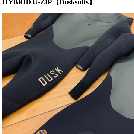
HYBRID U-ZIP【Dusksuits】