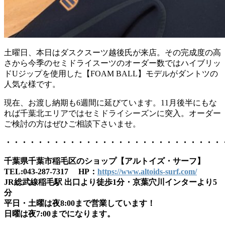
土曜日、本日はダスクスーツ越後氏が来店。その完成度の高
さから今季のセミドライスーツのオーダー数ではハイブリッ
ドUジップを使用した【FOAM BALL】モデルがダントツの
人気な様です。
現在、お渡し納期も6週間に延びています。11月後半にもな
れば千葉北エリアではセミドライシーズンに突入。オーダー
ご検討の方はぜひご相談下さいませ。
・・・・・・・・・・・・・・・・・・・・・・・・・・・
千葉県千葉市稲毛区のショップ【アルトイズ・サーフ】
TEL:043-287-7317 HP：
https://www.altoids-surf.com/
JR総武線稲毛駅 出口より徒歩1分・京葉穴川インターより5
分
平日・土曜は夜8:00まで営業しています！
日曜は夜7:00までになります。