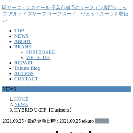
コ
ナ
ン
ビ
テ
ゲ
ン
ー
TOP
ツ
シ
NEWS
へ
ョ
ABOUT
ス
ン
BRAND
キ
に
SURFBOARD
ッ
移
WETSUITS
REPAIR
プ
動
Takuro Blog
ACCESS
CONTACT
NEWS
HOME
NEWS
HYBRID U-ZIP【Dusksuits】
2021.09.25
/ 最終更新日時 :
2021.09.25
takuro
NEWS