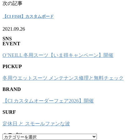
次の記事
【CI FISH】カスタムボード
2021.09.26
SNS
EVENT
O’NEILL 冬用スーツ【いま得キャンペーン】開催
PICKUP
冬用ウエットスーツ メンテナンス修理と無料チェック
BRAND
【CI カスタムオーダーフェア2026】開催
SURF
定休日 と スモールファンな波
カテゴリー
カ