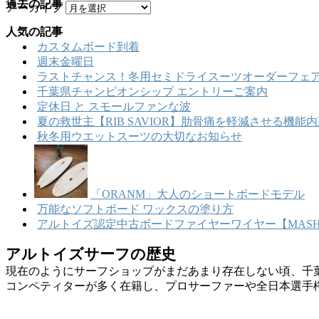
過去の記事
アーカイブ
人気の記事
カスタムボード到着
週末金曜日
ラストチャンス！冬用セミドライスーツオーダーフェア
千葉県チャンピオンシップ エントリーご案内
定休日 と スモールファンな波
夏の救世主【RIB SAVIOR】肋骨痛を軽減させる機
秋冬用ウエットスーツの大切なお知らせ
「ORANM」大人のショートボードモデル
万能なソフトボード ワックスの塗り方
アルトイズ認定中古ボードファイヤーワイヤー【MASHU
アルトイズサーフの歴史
現在のようにサーフショップがまだあまり存在しない頃、千
コンペティターが多く在籍し、プロサーファーや全日本選手