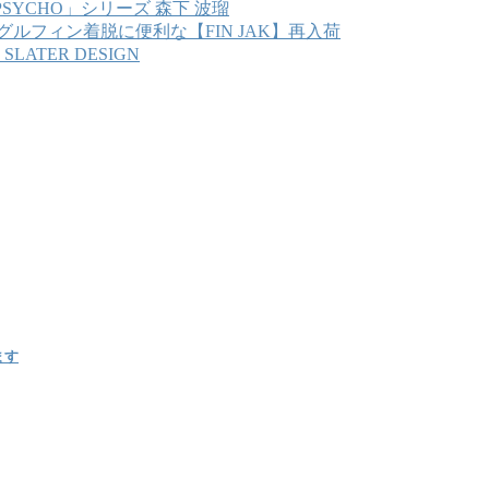
SYCHO」シリーズ 森下 波瑠
グルフィン着脱に便利な【FIN JAK】再入荷
・SLATER DESIGN
ます