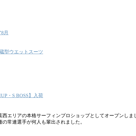
8月
能内蔵型ウエットスーツ
P・S BOSS】入荷
葉西エリアの本格サーフィンプロショップとしてオープンしま
権の常連選手が何人も輩出されました。