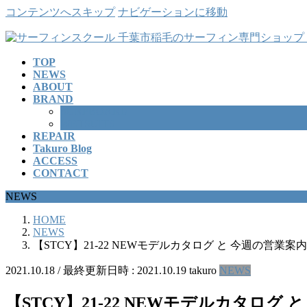
コンテンツへスキップ
ナビゲーションに移動
TOP
NEWS
ABOUT
BRAND
SURFBOARD
WETSUITS
REPAIR
Takuro Blog
ACCESS
CONTACT
NEWS
HOME
NEWS
【STCY】21-22 NEWモデルカタログ と 今週の営業案内
2021.10.18
/ 最終更新日時 :
2021.10.19
takuro
NEWS
【STCY】21-22 NEWモデルカタログ 