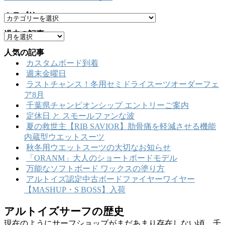
カテゴリー
カ
テ
過去の記事
ア
ゴ
ー
リ
人気の記事
カ
ー
カスタムボード到着
イ
週末金曜日
ブ
ラストチャンス！冬用セミドライスーツオーダーフェ
ア8月
千葉県チャンピオンシップ エントリーご案内
定休日 と スモールファンな波
夏の救世主【RIB SAVIOR】肋骨痛を軽減させる機能
内蔵型ウエットスーツ
秋冬用ウエットスーツの大切なお知らせ
「ORANM」大人のショートボードモデル
万能なソフトボード ワックスの塗り方
アルトイズ認定中古ボードファイヤーワイヤー
【MASHUP・S BOSS】入荷
アルトイズサーフの歴史
現在のようにサーフショップがまだあまり存在しない頃、千