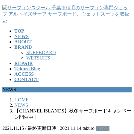
コ
ナ
ン
ビ
テ
ゲ
ン
ー
TOP
ツ
シ
NEWS
へ
ョ
ABOUT
ス
ン
BRAND
キ
に
SURFBOARD
ッ
移
WETSUITS
REPAIR
プ
動
Takuro Blog
ACCESS
CONTACT
NEWS
HOME
NEWS
【CHANNEL ISLANDS】秋冬サーフボードキャンペー
ン開催中！
2021.11.15
/ 最終更新日時 :
2021.11.14
takuro
NEWS