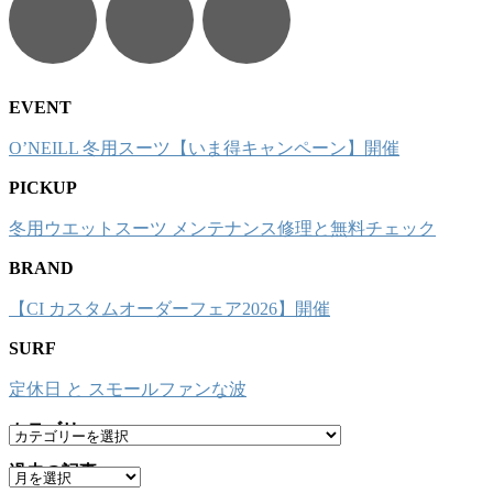
EVENT
O’NEILL 冬用スーツ【いま得キャンペーン】開催
PICKUP
冬用ウエットスーツ メンテナンス修理と無料チェック
BRAND
【CI カスタムオーダーフェア2026】開催
SURF
定休日 と スモールファンな波
カテゴリー
カ
テ
過去の記事
ア
ゴ