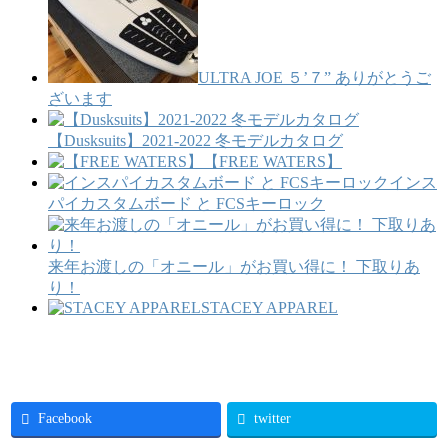
ULTRA JOE ５’７” ありがとうご
ざいます
【Dusksuits】2021-2022 冬モデルカタログ
【FREE WATERS】
インス
パイカスタムボード と FCSキーロック
来年お渡しの「オニール」がお買い得に！ 下取りあ
り！
STACEY APPAREL
Facebook
twitter