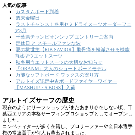
ー
リ
人気の記事
カ
ー
カスタムボード到着
イ
週末金曜日
ブ
ラストチャンス！冬用セミドライスーツオーダーフェ
ア8月
千葉県チャンピオンシップ エントリーご案内
定休日 と スモールファンな波
夏の救世主【RIB SAVIOR】肋骨痛を軽減させる機能
内蔵型ウエットスーツ
秋冬用ウエットスーツの大切なお知らせ
「ORANM」大人のショートボードモデル
万能なソフトボード ワックスの塗り方
アルトイズ認定中古ボードファイヤーワイヤー
【MASHUP・S BOSS】入荷
アルトイズサーフの歴史
現在のようにサーフショップがまだあまり存在しない頃、千
葉西エリアの本格サーフィンプロショップとしてオープンし
ました。
コンペティターが多く在籍し、プロサーファーや全日本選手
権の常連選手が何人も輩出されました。