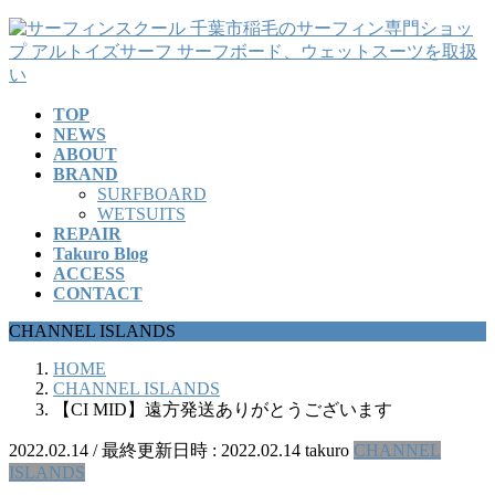
コ
ナ
ン
ビ
テ
ゲ
ン
ー
TOP
ツ
シ
NEWS
へ
ョ
ABOUT
ス
ン
BRAND
キ
に
SURFBOARD
ッ
移
WETSUITS
REPAIR
プ
動
Takuro Blog
ACCESS
CONTACT
CHANNEL ISLANDS
HOME
CHANNEL ISLANDS
【CI MID】遠方発送ありがとうございます
2022.02.14
/ 最終更新日時 :
2022.02.14
takuro
CHANNEL
ISLANDS