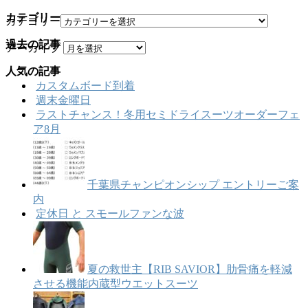
カテゴリー
カテゴリー
過去の記事
アーカイブ
人気の記事
カスタムボード到着
週末金曜日
ラストチャンス！冬用セミドライスーツオーダーフェ
ア8月
千葉県チャンピオンシップ エントリーご案
内
定休日 と スモールファンな波
夏の救世主【RIB SAVIOR】肋骨痛を軽減
させる機能内蔵型ウエットスーツ