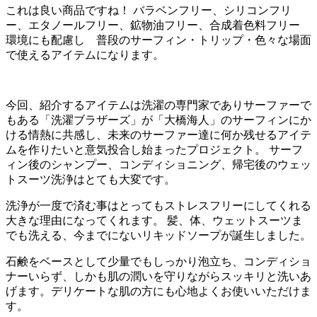
これは良い商品ですね！ バラベンフリー、シリコンフリ
ー、エタノールフリー、鉱物油フリー、合成着色料フリー
環境にも配慮し 普段のサーフィン・トリップ・色々な場面
で使えるアイテムになります。
今回、紹介するアイテムは洗濯の専門家でありサーファーで
もある「洗濯ブラザーズ」が「大橋海人」のサーフィンにか
ける情熱に共感し、未来のサーファー達に何か残せるアイテ
ムを作りたいと意気投合し始まったプロジェクト。 サーフ
ィン後のシャンプー、コンディショニング、帰宅後のウェッ
トスーツ洗浄はとても大変です。
洗浄が一度で済む事はとってもストレスフリーにしてくれる
大きな理由になってくれます。 髪、体、ウェットスーツま
でも洗える、今までにないリキッドソープが誕生しました。
石鹸をベースとして少量でもしっかり泡立ち、コンディショ
ナーいらず、しかも肌の潤いを守りながらスッキリと洗いあ
げます。デリケートな肌の方にも心地よくお使いいただけま
す。