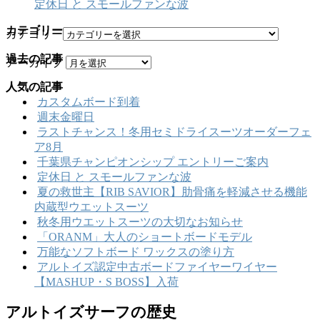
定休日 と スモールファンな波
カテゴリー
カテゴリー
過去の記事
アーカイブ
人気の記事
カスタムボード到着
週末金曜日
ラストチャンス！冬用セミドライスーツオーダーフェ
ア8月
千葉県チャンピオンシップ エントリーご案内
定休日 と スモールファンな波
夏の救世主【RIB SAVIOR】肋骨痛を軽減させる機能
内蔵型ウエットスーツ
秋冬用ウエットスーツの大切なお知らせ
「ORANM」大人のショートボードモデル
万能なソフトボード ワックスの塗り方
アルトイズ認定中古ボードファイヤーワイヤー
【MASHUP・S BOSS】入荷
アルトイズサーフの歴史