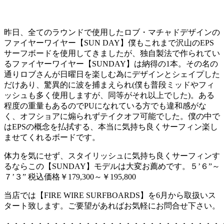
昨日、全てのラウンドで使用したロブ・マチャドデザインの
ファイヤーワイヤー【SUN DAY】僕もこれまで沢山のEPS
サーフボードを使用してきましたが、独自製法で作られてい
るファイヤーワイヤー【SUNDAY】は納得の1本。その名の
通りロブさんが日曜日を楽しむ為にデザインとシェイプした
だけあり、驚異的に波を捕まえられ(僕も普段ミッドやフィ
ッシュも多く使用しますが、同等がそれ以上でした)。ある
程度の重量もあるのでPUになれている方でも違和感がな
く、オフショアに煽られずテイクオフ可能でした。僕の中で
はEPSの概念を払拭する、本当に気持ち良くサーフィン楽し
ませてくれるボードです。
体力を気にせず、スタイリッシュに気持ち良くサーフィンす
るならこの【SUNDAY】モデルは大変お薦めです。５’６”～
７’３” 税込価格￥179,300～￥195,800
当店では【FIRE WIRE SURFBOARDS】を6月から取扱いス
タート致します。ご要望があればお気軽にお問合せ下さい。