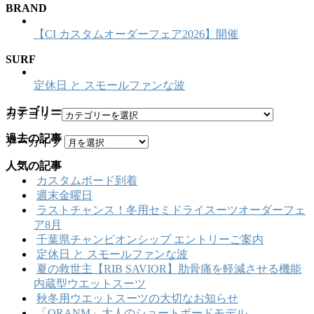
BRAND
【CI カスタムオーダーフェア2026】開催
SURF
定休日 と スモールファンな波
カテゴリー
カテゴリー
過去の記事
アーカイブ
人気の記事
カスタムボード到着
週末金曜日
ラストチャンス！冬用セミドライスーツオーダーフェ
ア8月
千葉県チャンピオンシップ エントリーご案内
定休日 と スモールファンな波
夏の救世主【RIB SAVIOR】肋骨痛を軽減させる機能
内蔵型ウエットスーツ
秋冬用ウエットスーツの大切なお知らせ
「ORANM」大人のショートボードモデル