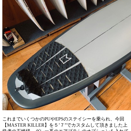
これまでいくつかのPUやEPSのステイシーを乗られ、今回
【MASTER KILLER】を５’７”でカスタムして頂きました上