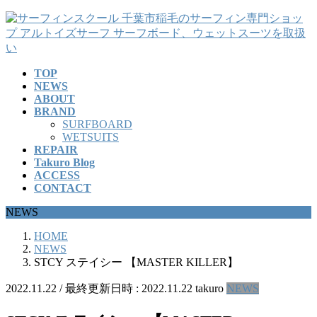
コ
ナ
ン
ビ
テ
ゲ
ン
ー
TOP
ツ
シ
NEWS
へ
ョ
ABOUT
ス
ン
BRAND
キ
に
SURFBOARD
ッ
移
WETSUITS
REPAIR
プ
動
Takuro Blog
ACCESS
CONTACT
NEWS
HOME
NEWS
STCY ステイシー 【MASTER KILLER】
2022.11.22
/ 最終更新日時 :
2022.11.22
takuro
NEWS