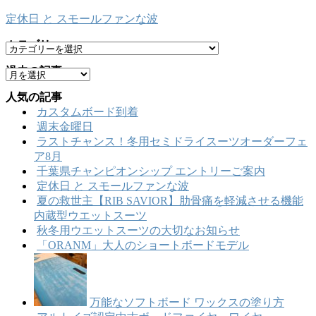
定休日 と スモールファンな波
カテゴリー
カ
テ
過去の記事
ア
ゴ
ー
リ
人気の記事
カ
ー
カスタムボード到着
イ
週末金曜日
ブ
ラストチャンス！冬用セミドライスーツオーダーフェ
ア8月
千葉県チャンピオンシップ エントリーご案内
定休日 と スモールファンな波
夏の救世主【RIB SAVIOR】肋骨痛を軽減させる機能
内蔵型ウエットスーツ
秋冬用ウエットスーツの大切なお知らせ
「ORANM」大人のショートボードモデル
万能なソフトボード ワックスの塗り方