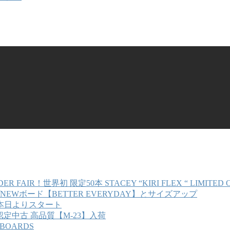
世界初 限定50本 STACEY “KIRI FLEX “ LIMITED 
NEWボード【BETTER EVERYDAY】とサイズアップ
E！本日よりスタート
定中古 高品質【M-23】入荷
FBOARDS