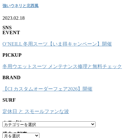
強いウネリと北西風
2023.02.18
SNS
EVENT
O’NEILL 冬用スーツ【いま得キャンペーン】開催
PICKUP
冬用ウエットスーツ メンテナンス修理と無料チェック
BRAND
【CI カスタムオーダーフェア2026】開催
SURF
定休日 と スモールファンな波
カテゴリー
カ
テ
過去の記事
ア
ゴ