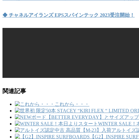
◆ チャネルアイランズ EPSスパインテック 2023受注開始！
関連記事
これから・・・
WINTER SAL
アルトイズ認
【G2】INSPIRE SUR