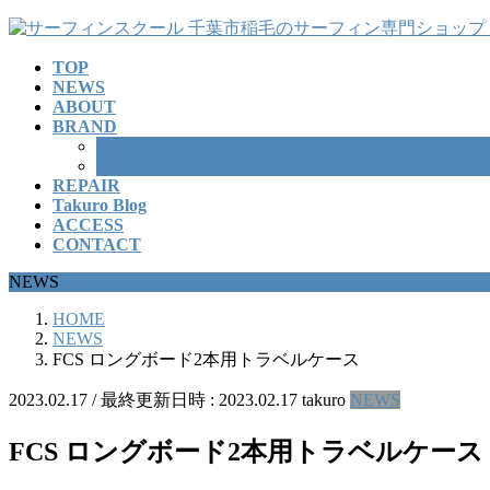
コ
ナ
ン
ビ
TOP
テ
ゲ
NEWS
ン
ー
ABOUT
ツ
シ
BRAND
へ
ョ
SURFBOARD
ス
ン
WETSUITS
REPAIR
キ
に
Takuro Blog
ッ
移
ACCESS
プ
動
CONTACT
NEWS
HOME
NEWS
FCS ロングボード2本用トラベルケース
2023.02.17
/ 最終更新日時 :
2023.02.17
takuro
NEWS
FCS ロングボード2本用トラベルケース