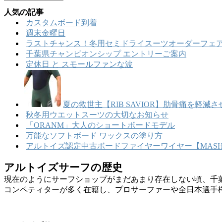
ー
リ
人気の記事
カ
ー
カスタムボード到着
イ
週末金曜日
ブ
ラストチャンス！冬用セミドライスーツオーダーフェア
千葉県チャンピオンシップ エントリーご案内
定休日 と スモールファンな波
夏の救世主【RIB SAVIOR】肋骨痛を軽
秋冬用ウエットスーツの大切なお知らせ
「ORANM」大人のショートボードモデル
万能なソフトボード ワックスの塗り方
アルトイズ認定中古ボードファイヤーワイヤー【MASHU
アルトイズサーフの歴史
現在のようにサーフショップがまだあまり存在しない頃、千
コンペティターが多く在籍し、プロサーファーや全日本選手