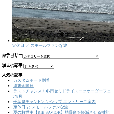
定休日 と スモールファンな波
カテゴリー
カテゴリー
過去の記事
アーカイブ
人気の記事
カスタムボード到着
週末金曜日
ラストチャンス！冬用セミドライスーツオーダーフェ
ア8月
千葉県チャンピオンシップ エントリーご案内
定休日 と スモールファンな波
夏の救世主【RIB SAVIOR】肋骨痛を軽減させる機能