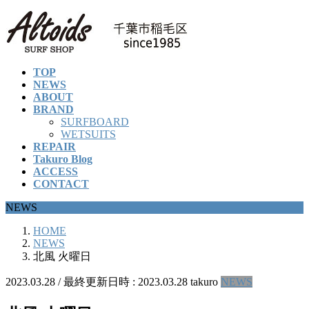
コ
ナ
ン
ビ
テ
ゲ
ン
ー
TOP
ツ
シ
NEWS
へ
ョ
ABOUT
ス
ン
BRAND
キ
に
SURFBOARD
ッ
移
WETSUITS
REPAIR
プ
動
Takuro Blog
ACCESS
CONTACT
NEWS
HOME
NEWS
北風 火曜日
2023.03.28
/ 最終更新日時 :
2023.03.28
takuro
NEWS