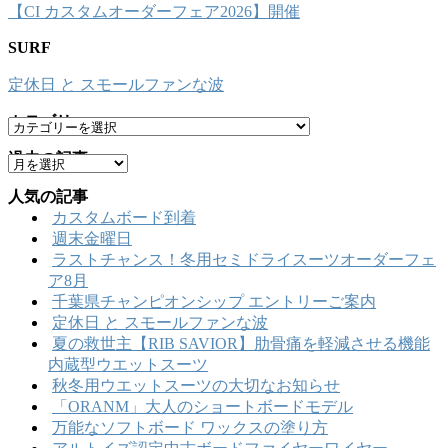
【CI カスタムオーダーフェア2026】開催
SURF
定休日 と スモールファンな波
カテゴリー
カ
テ
過去の記事
ア
ゴ
ー
リ
人気の記事
カ
ー
カスタムボード到着
イ
週末金曜日
ブ
ラストチャンス！冬用セミドライスーツオーダーフェ
ア8月
千葉県チャンピオンシップ エントリーご案内
定休日 と スモールファンな波
夏の救世主【RIB SAVIOR】肋骨痛を軽減させる機能
内蔵型ウエットスーツ
秋冬用ウエットスーツの大切なお知らせ
「ORANM」大人のショートボードモデル
万能なソフトボード ワックスの塗り方