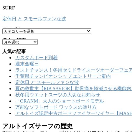
SURF
定休日 と スモールファンな波
カテゴリー
カ
テ
過去の記事
ア
ゴ
ー
リ
人気の記事
カ
ー
カスタムボード到着
イ
週末金曜日
ブ
ラストチャンス！冬用セミドライスーツオーダーフェア
千葉県チャンピオンシップ エントリーご案内
定休日 と スモールファンな波
夏の救世主【RIB SAVIOR】肋骨痛を軽減させる機
秋冬用ウエットスーツの大切なお知らせ
「ORANM」大人のショートボードモデル
万能なソフトボード ワックスの塗り方
アルトイズ認定中古ボードファイヤーワイヤー【MASHU
アルトイズサーフの歴史