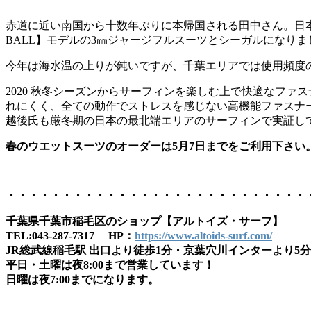
赤道に近い南国から十数年ぶりに本帰国される田中さん。日本では久
BALL】モデルの3㎜ジャージフルスーツとシーガルになりま
今年は海水温の上りが鈍いですが、千葉エリアでは使用頻度
2020 秋冬シーズンからサーフィンを楽しむ上で快適なファス
れにくく、全ての動作でストレスを感じない高機能ファスナ
越後氏も厳冬期の日本の最北端エリアのサーフィンで実証してい
春のウエットスーツのオーダーは5月7日までをご利用下さい
・・・・・・・・・・・・・・・・・・・・・・・・・・・
千葉県千葉市稲毛区のショップ【アルトイズ・サーフ】
TEL:043-287-7317 HP：
https://www.altoids-surf.com/
JR総武線稲毛駅 出口より徒歩1分・京葉穴川インターより5分
平日・土曜は夜8:00まで営業しています！
日曜は夜7:00までになります。