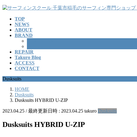
コ
ナ
ン
ビ
TOP
テ
ゲ
NEWS
ン
ー
ABOUT
ツ
シ
BRAND
へ
ョ
SURFBOARD
ス
ン
WETSUITS
REPAIR
キ
に
Takuro Blog
ッ
移
ACCESS
プ
動
CONTACT
Dusksuits
HOME
Dusksuits
Dusksuits HYBRID U-ZIP
2023.04.25
/ 最終更新日時 :
2023.04.25
takuro
Dusksuits
Dusksuits HYBRID U-ZIP