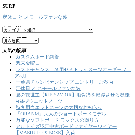
SURF
定休日 と スモールファンな波
カテゴリー
カ
テ
過去の記事
ア
ゴ
ー
リ
人気の記事
カ
ー
カスタムボード到着
イ
週末金曜日
ブ
ラストチャンス！冬用セミドライスーツオーダーフェ
ア8月
千葉県チャンピオンシップ エントリーご案内
定休日 と スモールファンな波
夏の救世主【RIB SAVIOR】肋骨痛を軽減させる機能
内蔵型ウエットスーツ
秋冬用ウエットスーツの大切なお知らせ
「ORANM」大人のショートボードモデル
万能なソフトボード ワックスの塗り方
アルトイズ認定中古ボードファイヤーワイヤー
【MASHUP・S BOSS】入荷