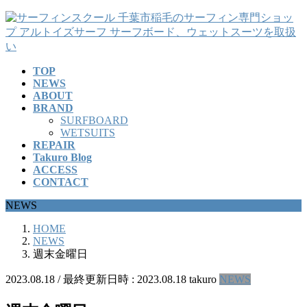
コ
ナ
ン
ビ
テ
ゲ
ン
ー
TOP
ツ
シ
NEWS
へ
ョ
ABOUT
ス
ン
BRAND
キ
に
SURFBOARD
ッ
移
WETSUITS
REPAIR
プ
動
Takuro Blog
ACCESS
CONTACT
NEWS
HOME
NEWS
週末金曜日
2023.08.18
/ 最終更新日時 :
2023.08.18
takuro
NEWS