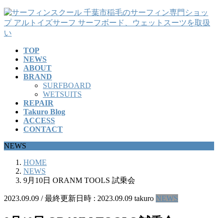
コ
ナ
ン
ビ
テ
ゲ
ン
ー
TOP
ツ
シ
NEWS
へ
ョ
ABOUT
ス
ン
BRAND
キ
に
SURFBOARD
ッ
移
WETSUITS
REPAIR
プ
動
Takuro Blog
ACCESS
CONTACT
NEWS
HOME
NEWS
9月10日 ORANM TOOLS 試乗会
2023.09.09
/ 最終更新日時 :
2023.09.09
takuro
NEWS