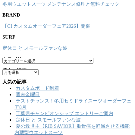
冬用ウエットスーツ メンテナンス修理と無料チェック
BRAND
【CI カスタムオーダーフェア2026】開催
SURF
定休日 と スモールファンな波
カテゴリー
カ
テ
過去の記事
ア
ゴ
ー
リ
人気の記事
カ
ー
カスタムボード到着
イ
週末金曜日
ブ
ラストチャンス！冬用セミドライスーツオーダーフェ
ア8月
千葉県チャンピオンシップ エントリーご案内
定休日 と スモールファンな波
夏の救世主【RIB SAVIOR】肋骨痛を軽減させる機能
内蔵型ウエットスーツ