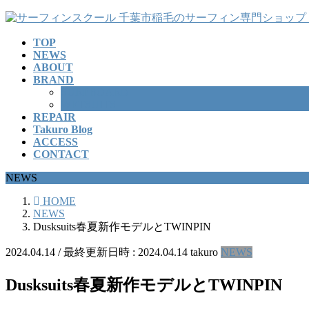
コ
ナ
ン
ビ
TOP
テ
ゲ
NEWS
ン
ー
ABOUT
ツ
シ
BRAND
へ
ョ
SURFBOARD
ス
ン
WETSUITS
REPAIR
キ
に
Takuro Blog
ッ
移
ACCESS
プ
動
CONTACT
NEWS
HOME
NEWS
Dusksuits春夏新作モデルとTWINPIN
2024.04.14
/ 最終更新日時 :
2024.04.14
takuro
NEWS
Dusksuits春夏新作モデルとTWINPIN