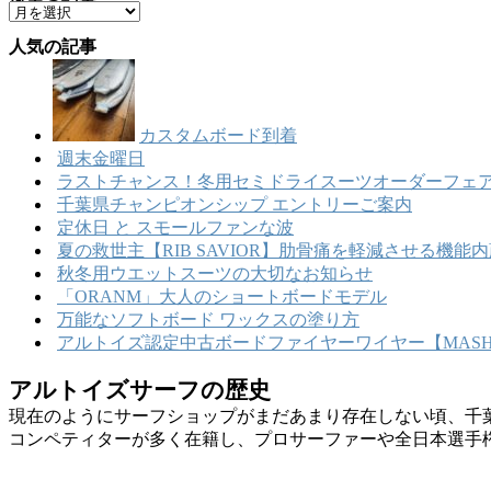
過去の記事
ア
ゴ
ー
リ
人気の記事
カ
ー
イ
ブ
カスタムボード到着
週末金曜日
ラストチャンス！冬用セミドライスーツオーダーフェア
千葉県チャンピオンシップ エントリーご案内
定休日 と スモールファンな波
夏の救世主【RIB SAVIOR】肋骨痛を軽減させる機
秋冬用ウエットスーツの大切なお知らせ
「ORANM」大人のショートボードモデル
万能なソフトボード ワックスの塗り方
アルトイズ認定中古ボードファイヤーワイヤー【MASHU
アルトイズサーフの歴史
現在のようにサーフショップがまだあまり存在しない頃、千
コンペティターが多く在籍し、プロサーファーや全日本選手