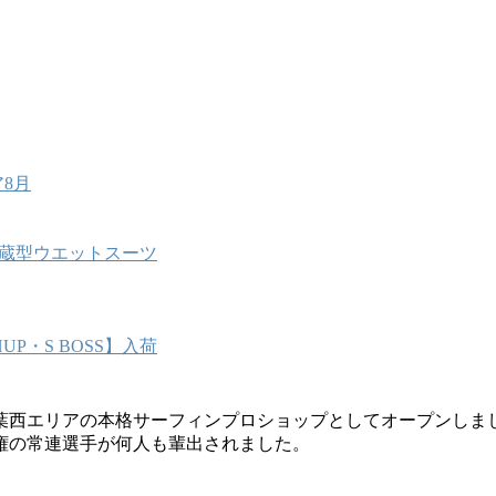
8月
能内蔵型ウエットスーツ
P・S BOSS】入荷
葉西エリアの本格サーフィンプロショップとしてオープンしま
権の常連選手が何人も輩出されました。