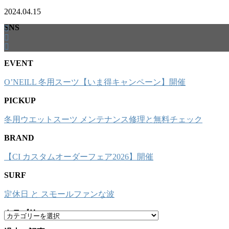
2024.04.15
SNS
EVENT
O’NEILL 冬用スーツ【いま得キャンペーン】開催
PICKUP
冬用ウエットスーツ メンテナンス修理と無料チェック
BRAND
【CI カスタムオーダーフェア2026】開催
SURF
定休日 と スモールファンな波
カテゴリー
カ
テ