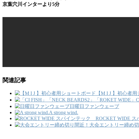
京葉穴川インターより5分
関連記事
【M I J 】初心
日曜日ファンウェーブ
A strong wind.
ROCKET WID
大会エントリー締め切