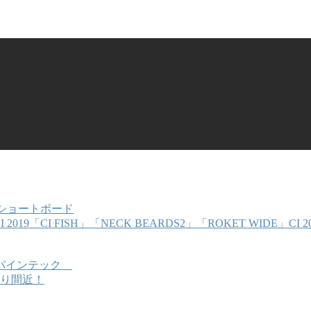
者用ショートボード
「CI FISH」「NECK BEARDS2」「ROKET WIDE」CI 20
E スパインテック
り間近！