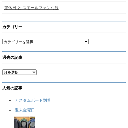
定休日 と スモールファンな波
カテゴリー
カ
テ
ゴ
リ
過去の記事
ー
ア
ー
カ
イ
人気の記事
ブ
カスタムボード到着
週末金曜日