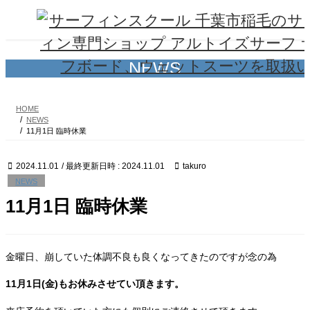
コ
ナ
ン
ビ
テ
ゲ
ン
ー
ツ
シ
NEWS
へ
ョ
ス
ン
キ
に
HOME
ッ
移
NEWS
プ
動
11月1日 臨時休業
2024.11.01
/ 最終更新日時 :
2024.11.01
takuro
NEWS
11月1日 臨時休業
金曜日、崩していた体調不良も良くなってきたのですが念の為
11月1日(金)もお休みさせてい頂きます。