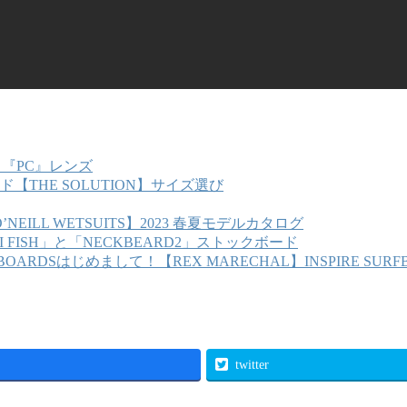
CS 『PC』レンズ
ド【THE SOLUTION】サイズ選び
’NEILL WETSUITS】2023 春夏モデルカタログ
I FISH」と「NECKBEARD2」ストックボード
はじめまして！【REX MARECHAL】INSPIRE SURF
twitter