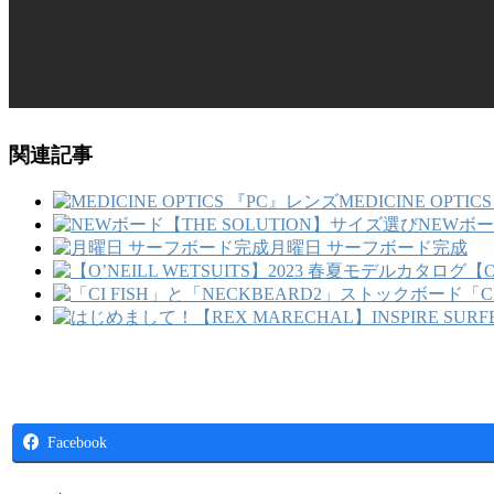
関連記事
MEDICINE OPTI
NEWボー
月曜日 サーフボード完成
【O
「C
Facebook