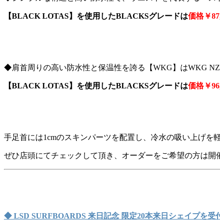
【BLACK LOTAS】を使用したBLACKSグレードは
価格￥87,
◆肩首周りの高い防水性と保温性を誇る【WKG】はWKG N
【BLACK LOTAS】を使用したBLACKSグレードは
価格￥96,
手足首には1cmのスキンパーツを配置し、冷水の吸い上げを
ぜひ店頭にてチェックして頂き、オーダーをご希望の方は開
◆ LSD SURFBOARDS 来日記念 限定20本来日シェイプを