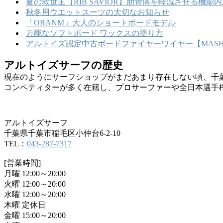
夏の救世主【RIB SAVIOR】肋骨痛を軽減させる機
秋冬用ウエットスーツの大切なお知らせ
「ORANM」大人のショートボードモデル
万能なソフトボード ワックスの塗り方
アルトイズ認定中古ボードファイヤーワイヤー【MASHU
アルトイズサーフの歴史
現在のようにサーフショップがまだあまり存在しない頃、千
コンペティターが多く在籍し、プロサーファーや全日本選手
アルトイズサーフ
千葉県千葉市稲毛区小仲台6-2-10
TEL：
043-287-7317
[営業時間]
月曜 12:00～20:00
火曜 12:00～20:00
水曜 12:00～20:00
木曜 定休日
金曜 15:00～20:00