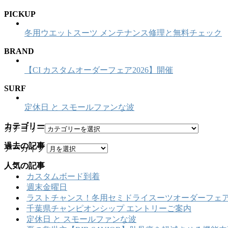
PICKUP
冬用ウエットスーツ メンテナンス修理と無料チェック
BRAND
【CI カスタムオーダーフェア2026】開催
SURF
定休日 と スモールファンな波
カテゴリー
カテゴリー
過去の記事
アーカイブ
人気の記事
カスタムボード到着
週末金曜日
ラストチャンス！冬用セミドライスーツオーダーフェア
千葉県チャンピオンシップ エントリーご案内
定休日 と スモールファンな波