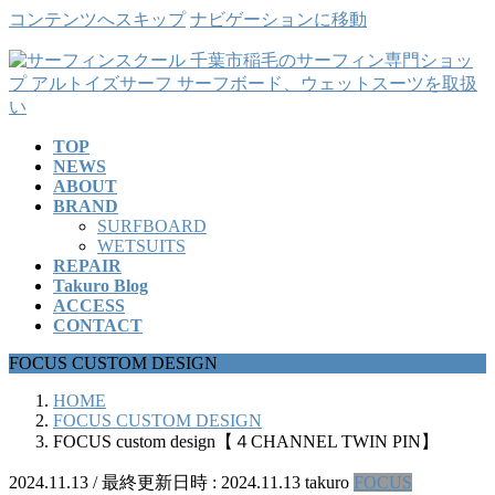
コンテンツへスキップ
ナビゲーションに移動
TOP
NEWS
ABOUT
BRAND
SURFBOARD
WETSUITS
REPAIR
Takuro Blog
ACCESS
CONTACT
FOCUS CUSTOM DESIGN
HOME
FOCUS CUSTOM DESIGN
FOCUS custom design【４CHANNEL TWIN PIN】
2024.11.13
/ 最終更新日時 :
2024.11.13
takuro
FOCUS