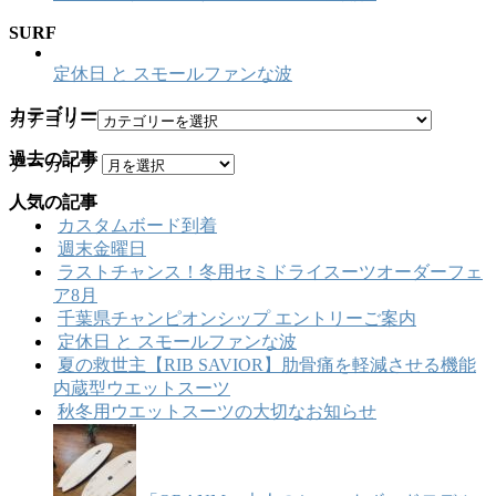
SURF
定休日 と スモールファンな波
カテゴリー
カテゴリー
過去の記事
アーカイブ
人気の記事
カスタムボード到着
週末金曜日
ラストチャンス！冬用セミドライスーツオーダーフェ
ア8月
千葉県チャンピオンシップ エントリーご案内
定休日 と スモールファンな波
夏の救世主【RIB SAVIOR】肋骨痛を軽減させる機能
内蔵型ウエットスーツ
秋冬用ウエットスーツの大切なお知らせ