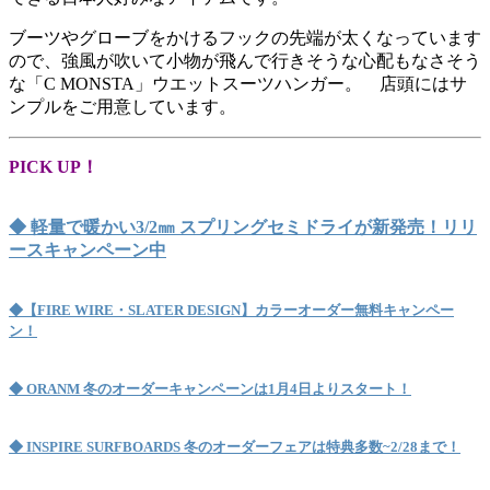
ブーツやグローブをかけるフックの先端が太くなっています
ので、強風が吹いて小物が飛んで行きそうな心配もなさそう
な「C MONSTA」ウエットスーツハンガー。 店頭にはサ
ンプルをご用意しています。
PICK UP！
◆ 軽量で暖かい3/2㎜ スプリングセミドライが新発売！リリ
ースキャンペーン中
◆
【FIRE WIRE・SLATER DESIGN】カラーオーダー無料キャンペー
ン！
◆ ORANM 冬のオーダーキャンペーンは1月4日よりスタート！
◆ INSPIRE SURFBOARDS 冬のオーダーフェアは特典多数~2/28まで！