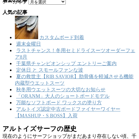
過去の記事
アーカイブ
人気の記事
カスタムボード到着
週末金曜日
ラストチャンス！冬用セミドライスーツオーダーフェ
ア8月
千葉県チャンピオンシップ エントリーご案内
定休日 と スモールファンな波
夏の救世主【RIB SAVIOR】肋骨痛を軽減させる機能
内蔵型ウエットスーツ
秋冬用ウエットスーツの大切なお知らせ
「ORANM」大人のショートボードモデル
万能なソフトボード ワックスの塗り方
アルトイズ認定中古ボードファイヤーワイヤー
【MASHUP・S BOSS】入荷
アルトイズサーフの歴史
現在のようにサーフショップがまだあまり存在しない頃、千