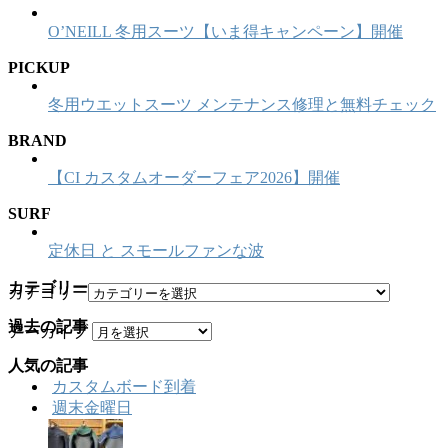
O’NEILL 冬用スーツ【いま得キャンペーン】開催
PICKUP
冬用ウエットスーツ メンテナンス修理と無料チェック
BRAND
【CI カスタムオーダーフェア2026】開催
SURF
定休日 と スモールファンな波
カテゴリー
カテゴリー
過去の記事
アーカイブ
人気の記事
カスタムボード到着
週末金曜日