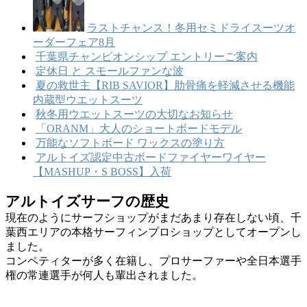
ラストチャンス！冬用セミドライスーツオ
ーダーフェア8月
千葉県チャンピオンシップ エントリーご案内
定休日 と スモールファンな波
夏の救世主【RIB SAVIOR】肋骨痛を軽減させる機能
内蔵型ウエットスーツ
秋冬用ウエットスーツの大切なお知らせ
「ORANM」大人のショートボードモデル
万能なソフトボード ワックスの塗り方
アルトイズ認定中古ボードファイヤーワイヤー
【MASHUP・S BOSS】入荷
アルトイズサーフの歴史
現在のようにサーフショップがまだあまり存在しない頃、千
葉西エリアの本格サーフィンプロショップとしてオープンし
ました。
コンペティターが多く在籍し、プロサーファーや全日本選手
権の常連選手が何人も輩出されました。