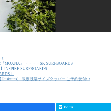
!!
『MOANA』・・・・SK SURFBOARDS
S】INSPIRE SURFBOARDS
OARDS】
【Dusksuits】 限定既製サイズタッパー ご予約受付中
twitter