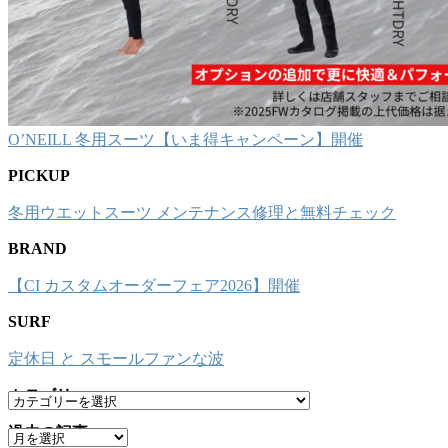
O’NEILL 冬用スーツ【いま得キャンペーン】開催
PICKUP
冬用ウエットスーツ メンテナンス修理と無料チェック
BRAND
【CI カスタムオーダーフェア2026】開催
SURF
定休日 と スモールファンな波
カテゴリー
カ
テ
過去の記事
ア
ゴ