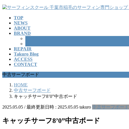
コ
ナ
ン
ビ
TOP
テ
ゲ
NEWS
ン
ー
ABOUT
ツ
シ
BRAND
へ
ョ
SURFBOARD
ス
ン
WETSUITS
REPAIR
キ
に
Takuro Blog
ッ
移
ACCESS
プ
動
CONTACT
中古サーフボード
HOME
中古サーフボード
キャッチサーフ8’0”中古ボード
2025.05.05
/ 最終更新日時 :
2025.05.05
takuro
中古サーフボード
キャッチサーフ8’0”中古ボード