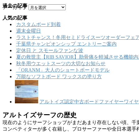
過去の記事
アーカイブ
人気の記事
カスタムボード到着
週末金曜日
ラストチャンス！冬用セミドライスーツオーダーフェア
千葉県チャンピオンシップ エントリーご案内
定休日 と スモールファンな波
夏の救世主【RIB SAVIOR】肋骨痛を軽減させる機
秋冬用ウエットスーツの大切なお知らせ
「ORANM」大人のショートボードモデル
万能なソフトボード ワックスの塗り方
アルトイズ認定中古ボードファイヤーワイヤー【
アルトイズサーフの歴史
現在のようにサーフショップがまだあまり存在しない頃、千
コンペティターが多く在籍し、プロサーファーや全日本選手