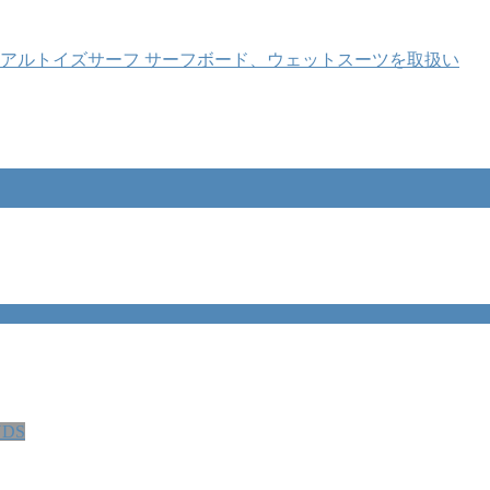
NDS
】