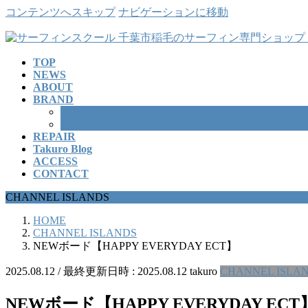
コンテンツへスキップ
ナビゲーションに移動
TOP
NEWS
ABOUT
BRAND
SURFBOARD
WETSUITS
REPAIR
Takuro Blog
ACCESS
CONTACT
CHANNEL ISLANDS
HOME
CHANNEL ISLANDS
NEWボード【HAPPY EVERYDAY ECT】
2025.08.12
/ 最終更新日時 :
2025.08.12
takuro
CHANNEL ISLA
NEWボード【HAPPY EVERYDAY ECT