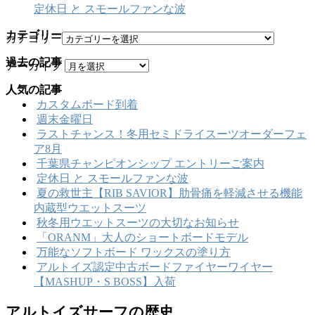
定休日 と スモールファンな波
カテゴリー
カテゴリー
過去の記事
アーカイブ
人気の記事
カスタムボード到着
週末金曜日
ラストチャンス！冬用セミドライスーツオーダーフェ
ア8月
千葉県チャンピオンシップ エントリーご案内
定休日 と スモールファンな波
夏の救世主【RIB SAVIOR】肋骨痛を軽減させる機能
内蔵型ウエットスーツ
秋冬用ウエットスーツの大切なお知らせ
「ORANM」大人のショートボードモデル
万能なソフトボード ワックスの塗り方
アルトイズ認定中古ボードファイヤーワイヤー
【MASHUP・S BOSS】入荷
アルトイズサーフの歴史