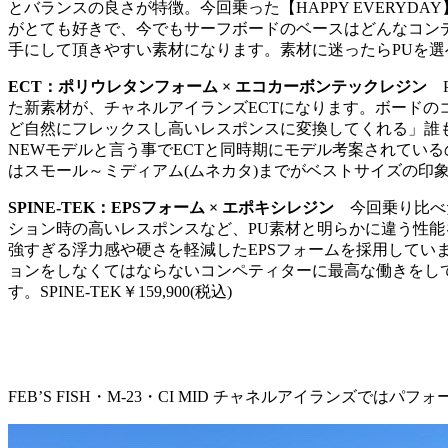
とバランスの良さが特徴。今回乗った【HAPPY EVERY
がとても好きで、今でもサーフボードのベースはどんなコン
手にして頂きやすい素材になります。素材に迷ったらPUを選べば間
ECT：ポリウレタンフォーム × エコカーボンテックレジン
た新素材が、チャネルアイランズECTになります。ボードの
ど自然にフレックスし高いレスポンスに変換してくれる」誰もが
NEWモデルと言う事でECTと同時期にモデル考案されているの
はスモール～ミディアム(ムネカタ)までがベストサイズの印象。ECT
SPINE-TEK：EPSフォーム × エポキシレジン
今回乗り比べ
ション時の高いレスポンスなど、PU素材と明らかに違う性能を
強すぎる浮力感や硬さを軽減したEPSフォームを採用して
ョンをしなくてはならないコンペティターに最高な働きをしてれ
す。SPINE-TEK￥159,900(税込)
FEB’S FISH・M-23・CI MID チャネルアイラン