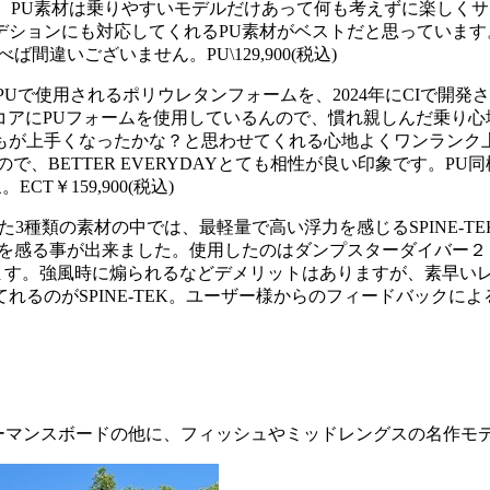
DAY】PU素材は乗りやすいモデルだけあって何も考えずに楽し
デションにも対応してくれるPU素材がベストだと思っています
違いございません。PU\129,900(税込)
PUで使用されるポリウレタンフォームを、2024年にCIで開
コアにPUフォームを使用しているんので、慣れ親しんだ乗り心
上手くなったかな？と思わせてくれる心地よくワンランク上な最高
で、BETTER EVERYDAYとても相性が良い印象です。
￥159,900(税込)
た3種類の素材の中では、最軽量で高い浮力を感じるSPINE-
感る事が出来ました。使用したのはダンプスターダイバー２【DD2
います。強風時に煽られるなどデメリットはありますが、素早い
るのがSPINE-TEK。ユーザー様からのフィードバックによ
ズではパフォーマンスボードの他に、フィッシュやミッドレングスの名