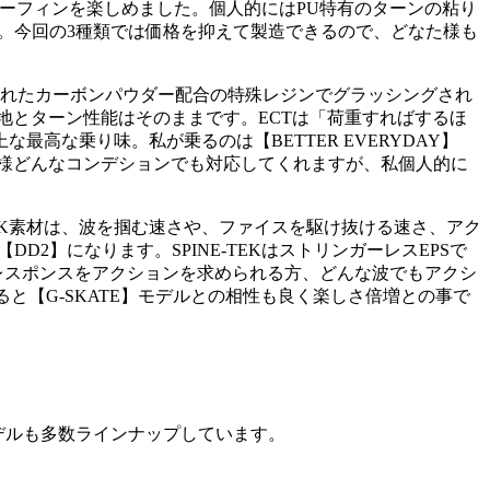
くサーフィンを楽しめました。個人的にはPU特有のターンの粘り
。今回の3種類では価格を抑えて製造できるので、どなた様も
発されたカーボンパウダー配合の特殊レジンでグラッシングされ
地とターン性能はそのままです。ECTは「荷重すればするほ
な乗り味。私が乗るのは【BETTER EVERYDAY】
PU同様どんなコンデションでも対応してくれますが、私個人的に
TEK素材は、波を掴む速さや、ファイスを駆け抜ける速さ、アク
】になります。SPINE-TEKはストリンガーレスEPSで
レスポンスをアクションを求められる方、どんな波でもアクシ
ると【G-SKATE】モデルとの相性も良く楽しさ倍増との事で
作モデルも多数ラインナップしています。