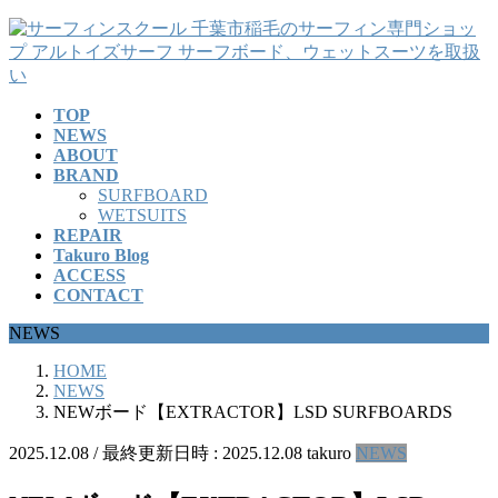
コ
ナ
ン
ビ
テ
ゲ
ン
ー
TOP
ツ
シ
NEWS
へ
ョ
ABOUT
ス
ン
BRAND
キ
に
SURFBOARD
ッ
移
WETSUITS
REPAIR
プ
動
Takuro Blog
ACCESS
CONTACT
NEWS
HOME
NEWS
NEWボード【EXTRACTOR】LSD SURFBOARDS
2025.12.08
/ 最終更新日時 :
2025.12.08
takuro
NEWS