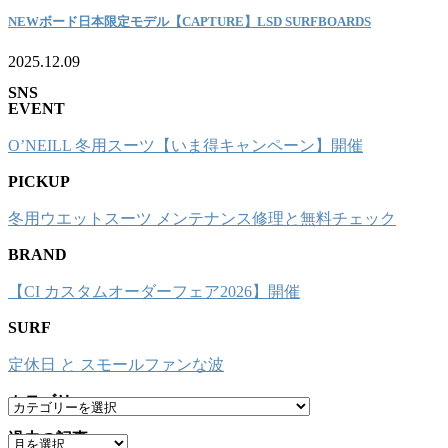
NEWボード日本限定モデル【CAPTURE】LSD SURFBOARDS
2025.12.09
SNS
EVENT
O’NEILL 冬用スーツ【いま得キャンペーン】開催
PICKUP
冬用ウエットスーツ メンテナンス修理と無料チェック
BRAND
【CI カスタムオーダーフェア2026】開催
SURF
定休日 と スモールファンな波
カテゴリー
カ
テ
過去の記事
ア
ゴ