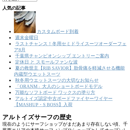
ー
リ
人気の記事
カ
ー
イ
ブ
カスタムボード到着
週末金曜日
ラストチャンス！冬用セミドライスーツオーダーフェ
ア8月
千葉県チャンピオンシップ エントリーご案内
定休日 と スモールファンな波
夏の救世主【RIB SAVIOR】肋骨痛を軽減させる機能
内蔵型ウエットスーツ
秋冬用ウエットスーツの大切なお知らせ
「ORANM」大人のショートボードモデル
万能なソフトボード ワックスの塗り方
アルトイズ認定中古ボードファイヤーワイヤー
【MASHUP・S BOSS】入荷
アルトイズサーフの歴史
現在のようにサーフショップがまだあまり存在しない頃、千