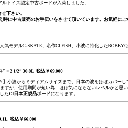
アルトイズ認定中古ボードが入荷しました。
合せ下さい。
替え時に中古販売のお手伝いをさせて頂いています。お気軽にご
人気モデルG-SKATE、名作CI FISH、小波に特化したBOBB
4″
× 2 1/2″
30.8L 税込￥69,000
ERYDAY】小波からミディアムサイズまで、日本の波をほぼカバ
りますが、使用期間が短い為、ほぼ気にならないレベルかと思
証した
CI日本正規品ボード
になります。
9.1L 税込￥66,000