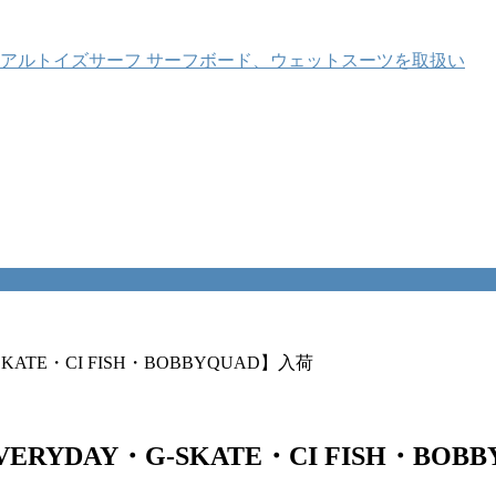
ATE・CI FISH・BOBBYQUAD】入荷
YDAY・G-SKATE・CI FISH・BOB