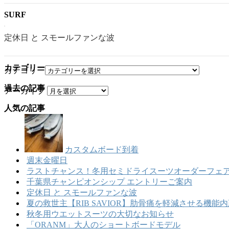
SURF
定休日 と スモールファンな波
カテゴリー
カテゴリー
過去の記事
アーカイブ
人気の記事
カスタムボード到着
週末金曜日
ラストチャンス！冬用セミドライスーツオーダーフェア
千葉県チャンピオンシップ エントリーご案内
定休日 と スモールファンな波
夏の救世主【RIB SAVIOR】肋骨痛を軽減させる機
秋冬用ウエットスーツの大切なお知らせ
「ORANM」大人のショートボードモデル