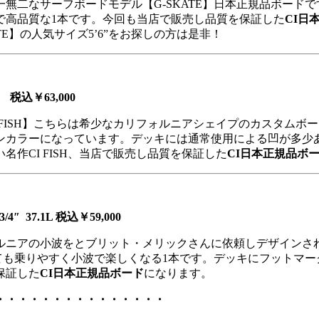
無二なサーフボードモデル【G-SKATE】日本正規品ボード
で高品質な1本です。今回も当店で販売し品質を保証した
CI日
E】の人気サイズ5’6”をお探しの方は是非！
4L 税込￥63,000
 FISH】こちらは希少なカリフォルニアシェイプのカスタム
ンカラーになっています。デッキには通常使用による凹が多少
作CI FISH、当店で販売し品質を保証した
CI日本正規品ボ
/4″ 37.1L 税込￥59,000
ルニアの小波をとブリット・メリックさんに依頼しデザインさ
るとても乗りやすく小波で楽しくなる1本です。デッキにフットマ
保証した
CI日本正規品ボード
になります。
・・・・・・・・・・・・・・・