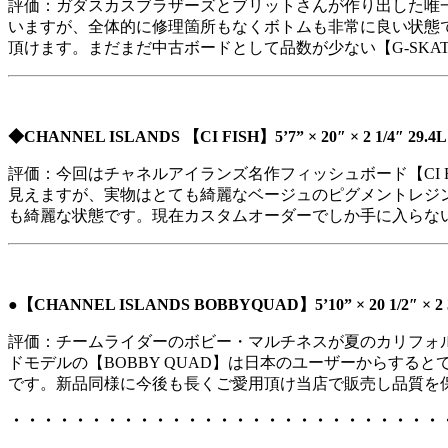
評価：ガダスカスブラザーズとブリットさんが作り出した唯一
いますが、全体的に修理箇所もなくボトムも非常に良い状態
頂けます。まだまだ中古ボードとして品数が少ない【G-SKAT
◆CHANNEL ISLANDS 【CI FISH】5’7” × 20″ × 2 1/4″ 29.
評価：今回はチャネルアイランズ名作フィッシュボード【CI
見えますが、実物はとても綺麗なベージュのピグメントレジ
も綺麗な状態です。現在カスタムオーダーでしか手に入らない名
●【CHANNEL ISLANDS BOBBYQUAD】5’10” × 20 1/2″ × 2 3
評価：チームライダーのボビー・マルチネスが夏のカリフォ
ドモデルの【BOBBY QUAD】は日本のユーザーからす
です。新品同様に今後も長くご愛用頂け当店で販売し品質を
・・・・・・・・・・・・・・・・・・・・・・・・・・・