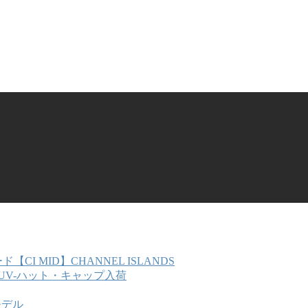
ド【CI MID】CHANNEL ISLANDS
L」UV-ハット・キャップ入荷
』モデル