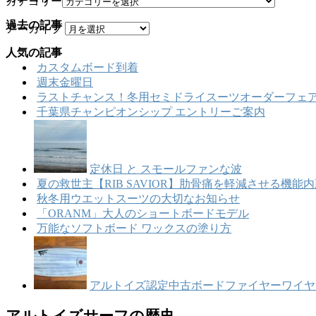
カテゴリー
過去の記事
アーカイブ
人気の記事
カスタムボード到着
週末金曜日
ラストチャンス！冬用セミドライスーツオーダーフェア
千葉県チャンピオンシップ エントリーご案内
定休日 と スモールファンな波
夏の救世主【RIB SAVIOR】肋骨痛を軽減させる機
秋冬用ウエットスーツの大切なお知らせ
「ORANM」大人のショートボードモデル
万能なソフトボード ワックスの塗り方
アルトイズ認定中古ボードファイヤーワイヤー【
アルトイズサーフの歴史