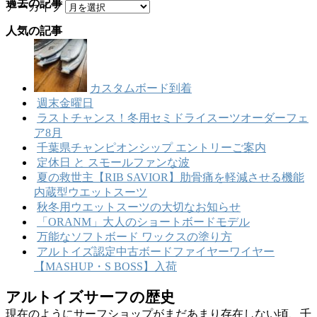
過去の記事
アーカイブ
人気の記事
カスタムボード到着
週末金曜日
ラストチャンス！冬用セミドライスーツオーダーフェ
ア8月
千葉県チャンピオンシップ エントリーご案内
定休日 と スモールファンな波
夏の救世主【RIB SAVIOR】肋骨痛を軽減させる機能
内蔵型ウエットスーツ
秋冬用ウエットスーツの大切なお知らせ
「ORANM」大人のショートボードモデル
万能なソフトボード ワックスの塗り方
アルトイズ認定中古ボードファイヤーワイヤー
【MASHUP・S BOSS】入荷
アルトイズサーフの歴史
現在のようにサーフショップがまだあまり存在しない頃、千