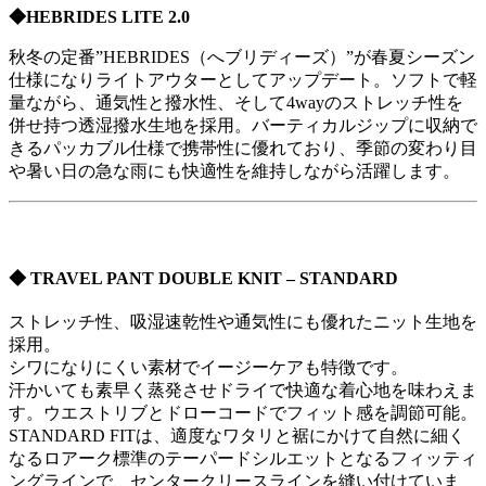
◆HEBRIDES LITE 2.0
秋冬の定番”HEBRIDES（へブリディーズ）”が春夏シーズン
仕様になりライトアウターとしてアップデート。ソフトで軽
量ながら、通気性と撥水性、そして4wayのストレッチ性を
併せ持つ透湿撥水生地を採用。バーティカルジップに収納で
きるパッカブル仕様で携帯性に優れており、季節の変わり目
や暑い日の急な雨にも快適性を維持しながら活躍します。
◆ TRAVEL PANT DOUBLE KNIT – STANDARD
ストレッチ性、吸湿速乾性や通気性にも優れたニット生地を
採用。
シワになりにくい素材でイージーケアも特徴です。
汗かいても素早く蒸発させドライで快適な着心地を味わえま
す。ウエストリブとドローコードでフィット感を調節可能。
STANDARD FITは、適度なワタリと裾にかけて自然に細く
なるロアーク標準のテーパードシルエットとなるフィッティ
ングラインで、センタークリースラインを縫い付けていま