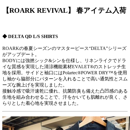
【ROARK REVIVAL】 春アイテム入荷
◆ DELTA QD L/S SHIRTS
ROARKの春夏シーズンのマスターピース“DELTA”シリーズ
がアップデート。
BODYには強撚シック&シンを仕様し、リネンライクでドラ
イな質感を実現した清涼機能素材EVALET®のストレッチ生
地を採用。サイドと袖口にはPolartec®POWER DRY™を使用
し袖から脇部分にパターンを入れることで高い通気性とスム
ーズな腕上げを実現しました。
接触冷感で吸汗速乾に優れ、抗菌防臭も備えた凸凹感のある
生地を組み合わせることで、汗をかいても肌離れが良く、さ
らりとした着心地を実現させました。