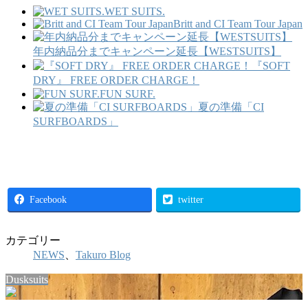
WET SUITS.
Britt and CI Team Tour Japan
年内納品分までキャンペーン延長【WESTSUITS】
『SOFT
DRY』 FREE ORDER CHARGE！
FUN SURF.
夏の準備「CI
SURFBOARDS」
Facebook
twitter
カテゴリー
NEWS
、
Takuro Blog
Dusksuits