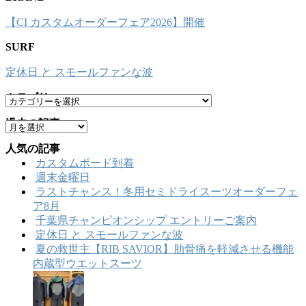
【CI カスタムオーダーフェア2026】開催
SURF
定休日 と スモールファンな波
カテゴリー
カ
テ
過去の記事
ア
ゴ
ー
リ
人気の記事
カ
ー
カスタムボード到着
イ
週末金曜日
ブ
ラストチャンス！冬用セミドライスーツオーダーフェ
ア8月
千葉県チャンピオンシップ エントリーご案内
定休日 と スモールファンな波
夏の救世主【RIB SAVIOR】肋骨痛を軽減させる機能
内蔵型ウエットスーツ