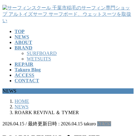
コ
ナ
ン
ビ
テ
ゲ
ン
ー
TOP
ツ
シ
NEWS
へ
ョ
ABOUT
ス
ン
BRAND
キ
に
SURFBOARD
ッ
移
WETSUITS
REPAIR
プ
動
Takuro Blog
ACCESS
CONTACT
NEWS
HOME
NEWS
ROARK REVIVAL ＆ TYMER
2026.04.15
/ 最終更新日時 :
2026.04.15
takuro
NEWS