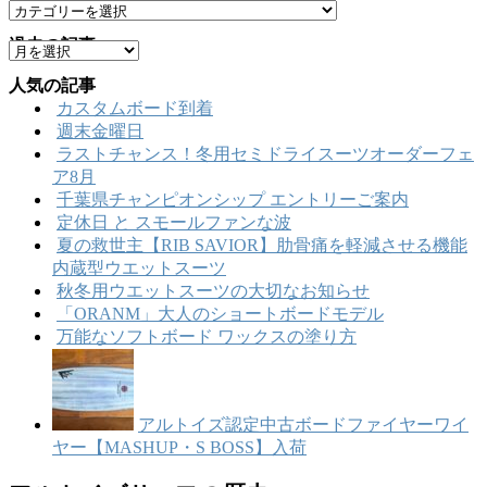
カテゴリー
カ
テ
過去の記事
ア
ゴ
ー
リ
人気の記事
カ
ー
カスタムボード到着
イ
週末金曜日
ブ
ラストチャンス！冬用セミドライスーツオーダーフェ
ア8月
千葉県チャンピオンシップ エントリーご案内
定休日 と スモールファンな波
夏の救世主【RIB SAVIOR】肋骨痛を軽減させる機能
内蔵型ウエットスーツ
秋冬用ウエットスーツの大切なお知らせ
「ORANM」大人のショートボードモデル
万能なソフトボード ワックスの塗り方
アルトイズ認定中古ボードファイヤーワイ
ヤー【MASHUP・S BOSS】入荷