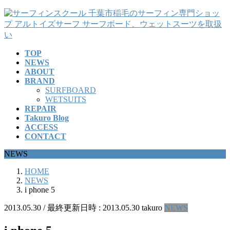
コ
ナ
ン
ビ
テ
ゲ
ン
ー
TOP
ツ
シ
NEWS
へ
ョ
ABOUT
ス
ン
BRAND
キ
に
SURFBOARD
ッ
移
WETSUITS
REPAIR
プ
動
Takuro Blog
ACCESS
CONTACT
NEWS
HOME
NEWS
i phone 5
2013.05.30
/ 最終更新日時 :
2013.05.30
takuro
NEWS