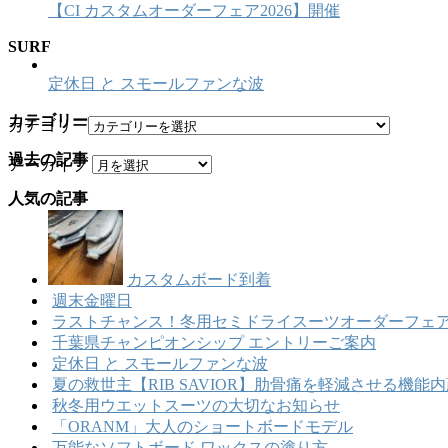
【CI カスタムオーダーフェア2026】開催
SURF
定休日 と スモールファンな波
カテゴリー
カテゴリー
過去の記事
アーカイブ
人気の記事
カスタムボード到着
週末金曜日
ラストチャンス！冬用セミドライスーツオーダーフェア
千葉県チャンピオンシップ エントリーご案内
定休日 と スモールファンな波
夏の救世主【RIB SAVIOR】肋骨痛を軽減させる機
秋冬用ウエットスーツの大切なお知らせ
「ORANM」大人のショートボードモデル
万能なソフトボード ワックスの塗り方