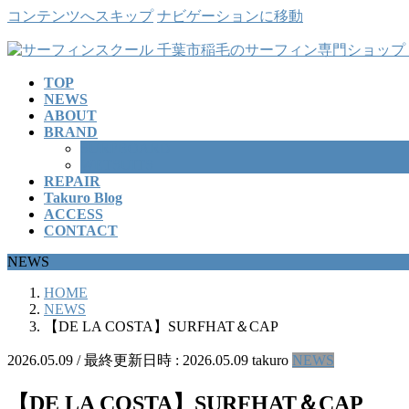
コンテンツへスキップ
ナビゲーションに移動
TOP
NEWS
ABOUT
BRAND
SURFBOARD
WETSUITS
REPAIR
Takuro Blog
ACCESS
CONTACT
NEWS
HOME
NEWS
【DE LA COSTA】SURFHAT＆CAP
2026.05.09
/ 最終更新日時 :
2026.05.09
takuro
NEWS
【DE LA COSTA】SURFHAT＆CAP