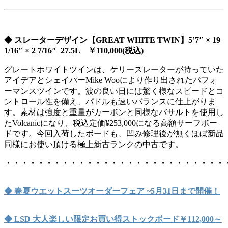
◆ スレーターデザイン【GREAT WHITE TWIN
】5’7″ × 19
1/16″ × 2 7/16″ 27.5L ￥110,000(税込)
グレートホワイトツインは、ケリースレーターが持っていた
アイデアとシェイパーMike Wooにより作り出されたパフォ
ーマンスツインです。波の良い日には驚く様なスピードとコ
ントロール性を備え、パドルも速いバランスに仕上がりま
す。素材は強度と重量がカーボンと同様なバサルトを使用し
たVolcanicになり、税込定価
¥253,000になる高額サーフボー
ドです。今回入荷したボードも、凹み修理後が無くほぼ新品
同様にお使い頂ける極上新古ランクの中古です。
・・・・・・・・・・・・・・・・・・・・・・・・・・・
◆ 春夏ウエットスーツオーダーフェア ~5月31日まで開催！
◆ LSD 大人楽しい限定お買い得ストックボード￥112,000～