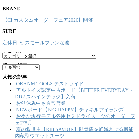
BRAND
【CI カスタムオーダーフェア2026】開催
SURF
定休日 と スモールファンな波
カテゴリー
カ
テ
過去の記事
ア
ゴ
ー
リ
人気の記事
カ
ー
ORANM TOOLS テストライド
イ
アルトイズ認定中古ボード【BETTER EVERYDAY・
ブ
DD2 スパインテック】入荷！
お盆休み中も通常営業
NEWボード【BIG HAPPY】チャネルアイランズ
お得な現行モデル冬用セミドライスーツのオーダーフ
ェア8月
夏の救世主【RIB SAVIOR】肋骨痛を軽減させる機能
内蔵型ウエットスーツ