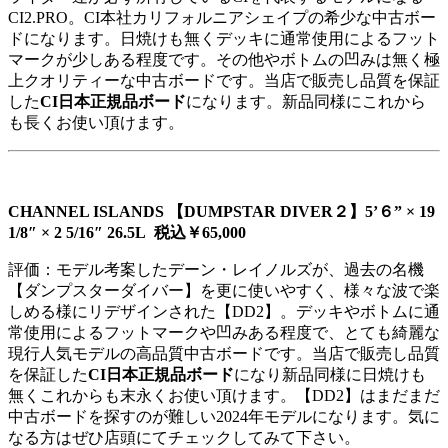
CI2.PRO。CI本社カリフォルニアシェイプの希少な中古ボー
ドになります。日焼けも無くデッキに通常使用によるフット
マークが少しある程度です。その他やボトムの凹みは無く極
上クオリティーな中古ボードです。当店で販売し品質を保証
した
CI日本正規品ボード
になります。新品同様にこれから
も長くお使い頂けます。
CHANNEL ISLANDS 【DUMPSTAR DIVER２】5’６” × 19
1/8″ × 2 5/16″ 26.5L 税込￥65,000
評価：モデル考案したデーン・レイノルズが、過去の名機
【ダンプスターダイバー】を更に使いやすく、様々な波で楽
しめる様にリデザインされた【DD2】。デッキやボトムに通
常使用によるフットマークや凹みある程度で、とても綺麗な
現行人気モデルの高品質中古ボードです。当店で販売し品質
を保証した
CI日本正規品ボード
になり新品同様に日焼けも
無くこれからも末永くお使い頂けます。【DD2】はまだまだ
中古ボードを探すのが難しい2024年モデルになります。気に
なる方はぜひ店頭にてチェックしてみて下さい。