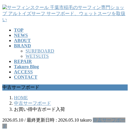
コ
ナ
ン
ビ
テ
ゲ
ン
ー
TOP
ツ
シ
NEWS
へ
ョ
ABOUT
ス
ン
BRAND
キ
に
SURFBOARD
ッ
移
WETSUITS
REPAIR
プ
動
Takuro Blog
ACCESS
CONTACT
中古サーフボード
HOME
中古サーフボード
お買い得中古ボード入荷
2026.05.10
/ 最終更新日時 :
2026.05.10
takuro
中古サーフボー
ド