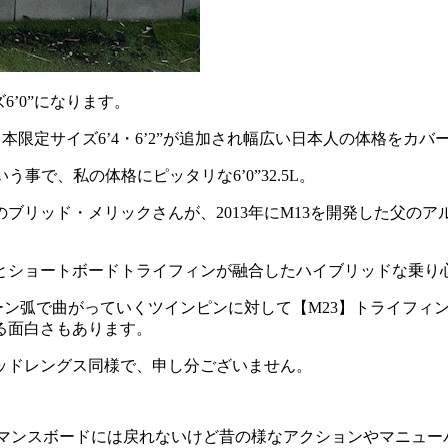
6’0”になります。
日本限定サイズ6’4・6’2”が追加され幅広い日本人の体格をカ
う事で、私の体格にピッタリな6’0”32.5L。
のブリッド・メリックさんが、2013年にM13を開発した父の
とショートボードトライフィンが融合したハイブリッドな乗り
ターン弧で曲がっていくツインピンに対して【M23】トライフ
る面白さもあります。
ッドレングス同様で、申し分ございません。
ォーマンスボードには戻れないけど昔の様なアクションやマニュ