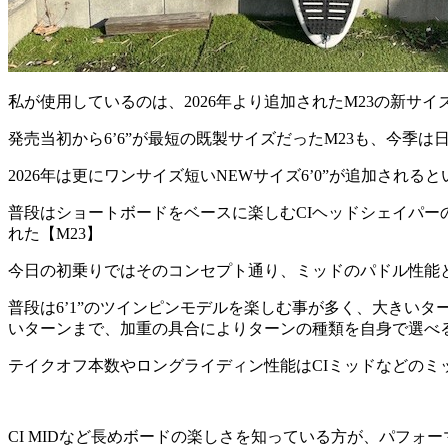
私が使用しているのは、2026年より追加されたM23の新サイズ
発売当初から6’6”が最短の既製サイズだったM23も、今季は
2026年は更にワンサイズ短いNEWサイズ6’0”が追加されるとい
普段はショートボードをベースに楽しむCIヘッドシェイパー
れた【M23】
今日の初乗りではそのコンセプト通り、ミッドのパドル性能
普段は6’1”のツインピンモデルを楽しむ事が多く、大きい
いターンまで、加重の具合によりターンの種類を自身で選べ
テイクオフ本数やロングライディン性能はCIミッドなどのミ
CI MIDなど長めボードの楽しさを知っている方が、パフ