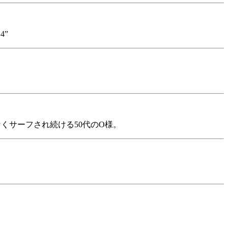
4”
くサーフされ続ける50代のO様。