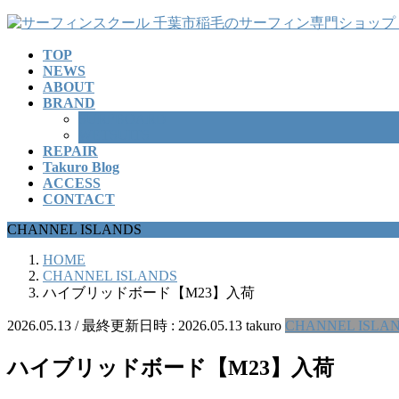
コ
ナ
ン
ビ
TOP
テ
ゲ
NEWS
ン
ー
ABOUT
ツ
シ
BRAND
へ
ョ
SURFBOARD
ス
ン
WETSUITS
REPAIR
キ
に
Takuro Blog
ッ
移
ACCESS
プ
動
CONTACT
CHANNEL ISLANDS
HOME
CHANNEL ISLANDS
ハイブリッドボード【M23】入荷
2026.05.13
/ 最終更新日時 :
2026.05.13
takuro
CHANNEL ISLA
ハイブリッドボード【M23】入荷