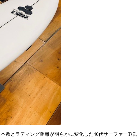
オフ本数とラディング距離が明らかに変化した40代サーファーT様