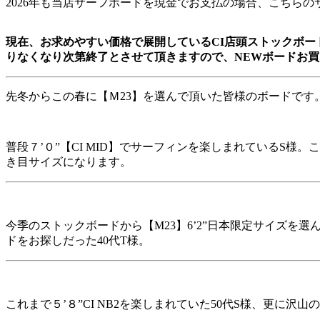
2026年も当店サーフボードを現金でお支払の場合、こちら
現在、お求めやすい価格で展開しているCI店頭ストックボードを現
りなくなり次第終了とさせて頂きますので、NEWボードお
先冬からこの春に【Ｍ23】を選んで頂いた皆様のボードです
普段７’０”【CI MID】でサーフィンを楽しまれているS様
き目サイズになります。
今季のストックボードから【M23】6’2”日本限定サイズ
ドをお探しだった40代T様。
これまで５’８”CI NB2を楽しまれていた50代S様、更に沢