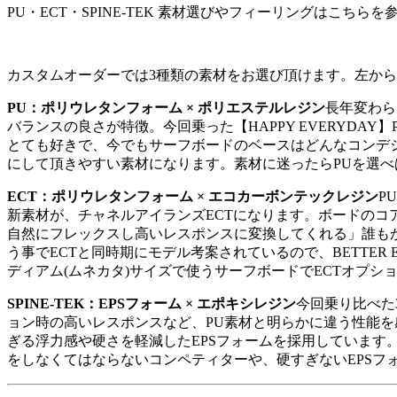
PU・ECT・SPINE‐TEK 素材選びやフィーリングはこちら
カスタムオーダーでは3種類の素材をお選び頂けます。左か
PU：ポリウレタンフォーム × ポリエステルレジン
長年変わら
バランスの良さが特徴。今回乗った【HAPPY EVERYD
とても好きで、今でもサーフボードのベースはどんなコンデ
にして頂きやすい素材になります。素材に迷ったらPUを選
ECT：ポリウレタンフォーム × エコカーボンテックレジン
P
新素材が、チャネルアイランズECTになります。ボードのコ
自然にフレックスし高いレスポンスに変換してくれる」誰もが上
う事でECTと同時期にモデル考案されているので、BETTE
ディアム(ムネカタ)サイズで使うサーフボードでECTオプシ
SPINE-TEK：EPSフォーム × エポキシレジン
今回乗り比べた
ョン時の高いレスポンスなど、PU素材と明らかに違う性能を感
ぎる浮力感や硬さを軽減したEPSフォームを採用していま
をしなくてはならないコンペティターや、硬すぎないEPSフ