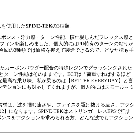
ムを使用した
SPINE-TEK
の3種類。
スポンス・浮力感・ターン性能、慣れ親しんだフレックス感と
サーフィンを楽しめました。個人的にはPU特有のターンの粘りが
今回の3種類では価格を抑えて製造できるので、どなた様も手
されたカーボンパウダー配合の特殊レジンでグラッシングされた
とターン性能はそのままです。ECTは「荷重すればするほど
乗り味。私が乗るのは【BETTER EVERYDAY】と言
のコンデションにも対応してくれますが、個人的にはスモール～ミ
EK素材は、波を掴む速さや、ファイスを駆け抜ける速さ、アクシ
なります。SPINE-TEKはストリンガーレスEPSで強す
ポンスをアクションを求められる方、どんな波でもアクション