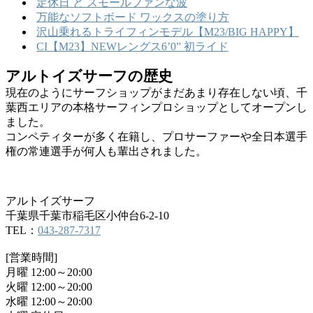
定休日 と スモールファンな波
万能なソフトボード ワックスの塗り方
沢山乗れるトライフィンモデル【M23/BIG HAPPY】
CI【M23】NEWレングス6’0” 初ライド
アルトイズサーフの歴史
現在のようにサーフショップがまだあまり存在しない頃、千
葉西エリアの本格サーフィンプロショップとしてオープンし
ました。
コンペティターが多く在籍し、プロサーファーや全日本選手
権の常連選手が何人も輩出されました。
アルトイズサーフ
千葉県千葉市稲毛区小仲台6-2-10
TEL：
043-287-7317
[営業時間]
月曜 12:00～20:00
火曜 12:00～20:00
水曜 12:00～20:00