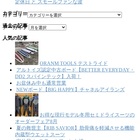
定休日 と スモールファンな波
カテゴリー
カテゴリー
過去の記事
アーカイブ
人気の記事
ORANM TOOLS テストライド
アルトイズ認定中古ボード【BETTER EVERYDAY・
DD2 スパインテック】入荷！
お盆休み中も通常営業
NEWボード【BIG HAPPY】チャネルアイランズ
お得な現行モデル冬用セミドライスーツの
オーダーフェア8月
夏の救世主【RIB SAVIOR】肋骨痛を軽減させる機能
内蔵型ウエットスーツ