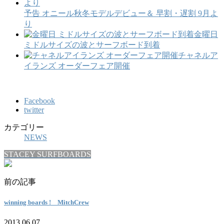
予告 オニール秋冬モデルデビュー＆ 早割・遅割 9月よ
り
金曜日
ミドルサイズの波とサーフボード到着
チャネルア
イランズ オーダーフェア開催
Facebook
twitter
カテゴリー
NEWS
STACEY SURFBOARDS
前の記事
winning boards ! MitchCrew
2013.06.07