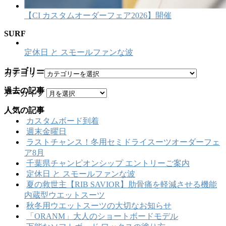
【CI カスタムオーダーフェア2026】開催
SURF
定休日 と スモールファンな波
カテゴリー
カテゴリー
過去の記事
アーカイブ
人気の記事
カスタムボード到着
週末金曜日
ラストチャンス！冬用セミドライスーツオーダーフェ
ア8月
千葉県チャンピオンシップ エントリーご案内
定休日 と スモールファンな波
夏の救世主【RIB SAVIOR】肋骨痛を軽減させる機能
内蔵型ウエットスーツ
秋冬用ウエットスーツの大切なお知らせ
「ORANM」大人のショートボードモデル