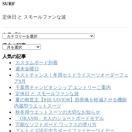
SURF
定休日 と スモールファンな波
カテゴリー
カ
テ
過去の記事
ア
ゴ
ー
リ
人気の記事
カ
ー
カスタムボード到着
イ
週末金曜日
ブ
ラストチャンス！冬用セミドライスーツオーダーフェ
ア8月
千葉県チャンピオンシップ エントリーご案内
定休日 と スモールファンな波
夏の救世主【RIB SAVIOR】肋骨痛を軽減させる機能
内蔵型ウエットスーツ
秋冬用ウエットスーツの大切なお知らせ
「ORANM」大人のショートボードモデル
万能なソフトボード ワックスの塗り方
アルトイズ認定中古ボードファイヤーワイヤー