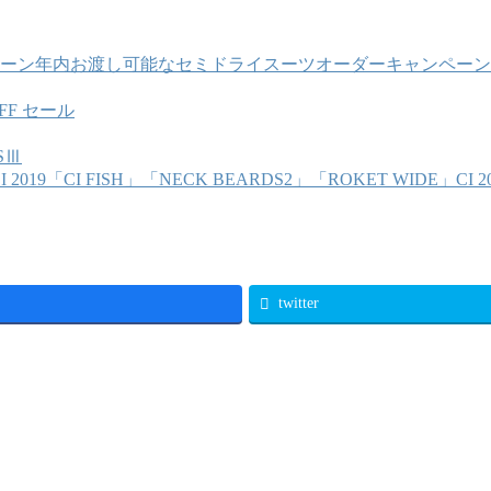
年内お渡し可能なセミドライスーツオーダーキャンペーン
FF セール
SⅢ
「CI FISH」「NECK BEARDS2」「ROKET WIDE」CI 20
twitter