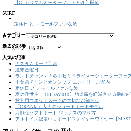
【CI カスタムオーダーフェア2026】開催
SURF
定休日 と スモールファンな波
カテゴリー
カテゴリー
過去の記事
アーカイブ
人気の記事
カスタムボード到着
週末金曜日
ラストチャンス！冬用セミドライスーツオーダーフェア
千葉県チャンピオンシップ エントリーご案内
定休日 と スモールファンな波
夏の救世主【RIB SAVIOR】肋骨痛を軽減させる機
秋冬用ウエットスーツの大切なお知らせ
「ORANM」大人のショートボードモデル
万能なソフトボード ワックスの塗り方
アルトイズ認定中古ボードファイヤーワイヤー【MASHU