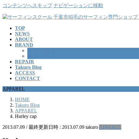
コンテンツへスキップ
ナビゲーションに移動
TOP
NEWS
ABOUT
BRAND
SURFBOARD
WETSUITS
REPAIR
Takuro Blog
ACCESS
CONTACT
APPAREL
HOME
Takuro Blog
APPAREL
Hurley cap
2013.07.09
/ 最終更新日時 :
2013.07.09
takuro
APPAREL